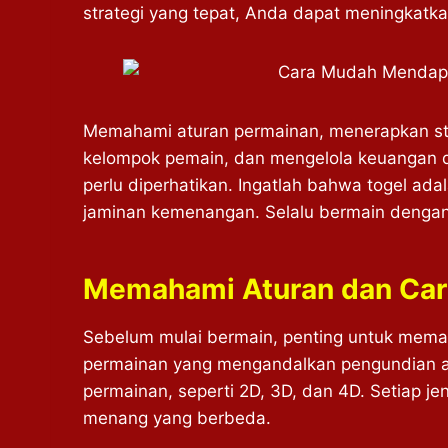
t
e
s
e
p
e
strategi yang tepat, Anda dapat meningkatk
s
b
e
g
e
A
o
n
r
p
o
g
a
p
k
e
m
r
Memahami aturan permainan, menerapkan str
kelompok pemain, dan mengelola keuangan d
perlu diperhatikan. Ingatlah bahwa togel ada
jaminan kemenangan. Selalu bermain dengan
Memahami Aturan dan Cara
Sebelum mulai bermain, penting untuk memah
permainan yang mengandalkan pengundian ang
permainan, seperti 2D, 3D, dan 4D. Setiap j
menang yang berbeda.