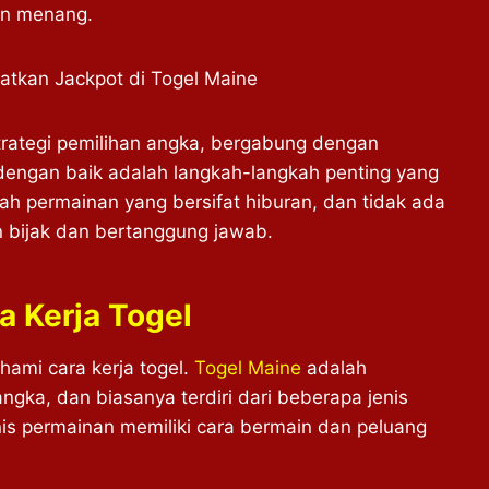
an menang.
ategi pemilihan angka, bergabung dengan
engan baik adalah langkah-langkah penting yang
lah permainan yang bersifat hiburan, dan tidak ada
 bijak dan bertanggung jawab.
 Kerja Togel
ami cara kerja togel.
Togel Maine
adalah
ka, dan biasanya terdiri dari beberapa jenis
enis permainan memiliki cara bermain dan peluang