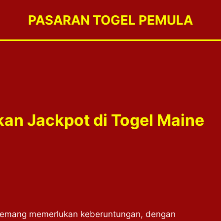
PASARAN TOGEL PEMULA
n Jackpot di Togel Maine
 memang memerlukan keberuntungan, dengan