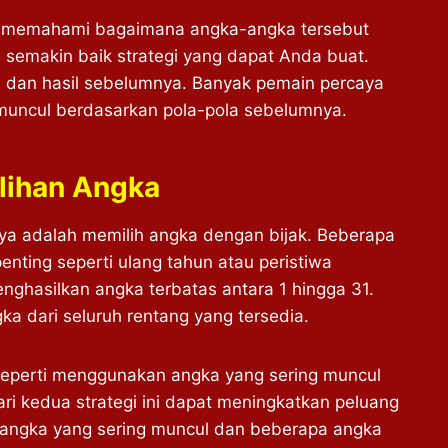
 memahami bagaimana angka-angka tersebut
semakin baik strategi yang dapat Anda buat.
an dan hasil sebelumnya. Banyak pemain percaya
muncul berdasarkan pola-pola sebelumnya.
lihan Angka
ya adalah memilih angka dengan bijak. Beberapa
nting seperti ulang tahun atau peristiwa
enghasilkan angka terbatas antara 1 hingga 31.
a dari seluruh rentang yang tersedia.
 seperti menggunakan angka yang sering muncul
ri kedua strategi ini dapat meningkatkan peluang
 angka yang sering muncul dan beberapa angka