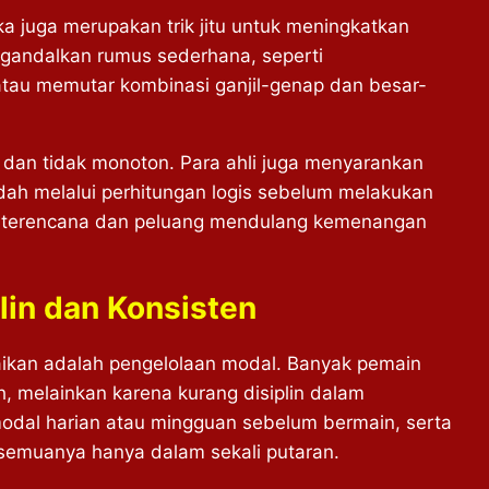
a juga merupakan trik jitu untuk meningkatkan
andalkan rumus sederhana, seperti
tau memutar kombinasi ganjil-genap dan besar-
i dan tidak monoton. Para ahli juga menyarankan
dah melalui perhitungan logis sebelum melakukan
ih terencana dan peluang mendulang kemenangan
lin dan Konsisten
aikan adalah pengelolaan modal. Banyak pemain
h, melainkan karena kurang disiplin dalam
odal harian atau mingguan sebelum bermain, serta
semuanya hanya dalam sekali putaran.