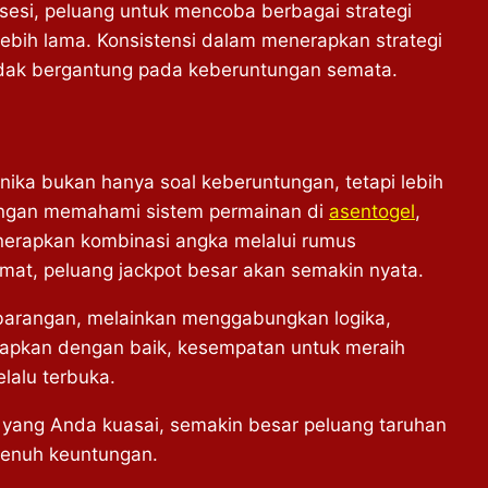
si, peluang untuk mencoba berbagai strategi
lebih lama. Konsistensi dalam menerapkan strategi
tidak bergantung pada keberuntungan semata.
ka bukan hanya soal keberuntungan, tetapi lebih
. Dengan memahami sistem permainan di
asentogel
,
nerapkan kombinasi angka melalui rumus
mat, peluang jackpot besar akan semakin nyata.
barangan, melainkan menggabungkan logika,
erapkan dengan baik, kesempatan untuk meraih
lalu terbuka.
a yang Anda kuasai, semakin besar peluang taruhan
enuh keuntungan.