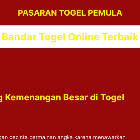
PASARAN TOGEL PEMULA
Bandar Togel Online Terbaik
 Kemenangan Besar di Togel
angan pecinta permainan angka karena menawarkan