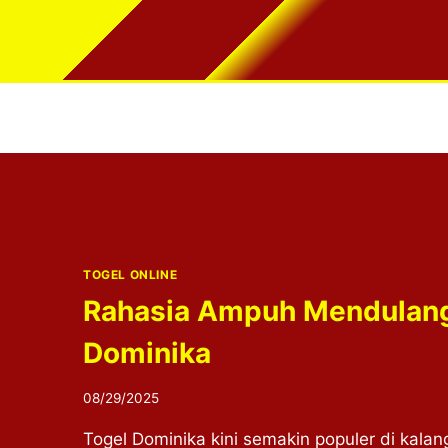
Skip
to
content
TOGEL ONLINE
Rahasia Ampuh Mendulang
Dominika
08/29/2025
Togel Dominika kini semakin populer di kal