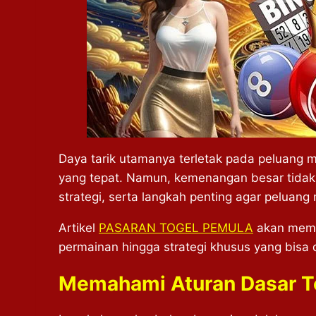
Daya tarik utamanya terletak pada peluang
yang tepat. Namun, kemenangan besar tidak
strategi, serta langkah penting agar peluan
Artikel
PASARAN TOGEL PEMULA
akan memb
permainan hingga strategi khusus yang bisa 
Memahami Aturan Dasar To