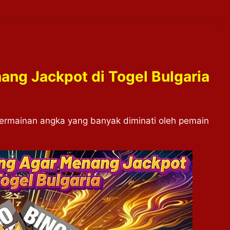
ng Jackpot di Togel Bulgaria
u permainan angka yang banyak diminati oleh pemain