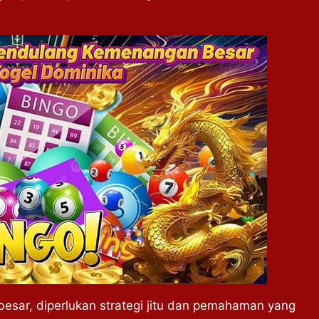
sar, diperlukan strategi jitu dan pemahaman yang