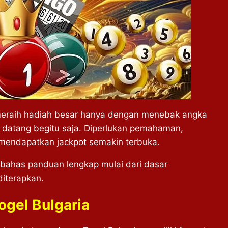
 meraih hadiah besar hanya dengan menebak angka
 datang begitu saja. Diperlukan pemahaman,
g mendapatkan jackpot semakin terbuka.
ahas panduan lengkap mulai dari dasar
diterapkan.
gel Bulgaria