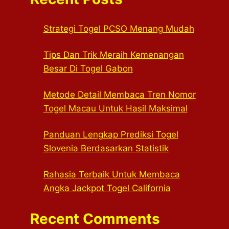
Strategi Togel PCSO Menang Mudah
Tips Dan Trik Meraih Kemenangan
Besar Di Togel Gabon
Metode Detail Membaca Tren Nomor
Togel Macau Untuk Hasil Maksimal
Panduan Lengkap Prediksi Togel
Slovenia Berdasarkan Statistik
Rahasia Terbaik Untuk Membaca
Angka Jackpot Togel California
Recent Comments