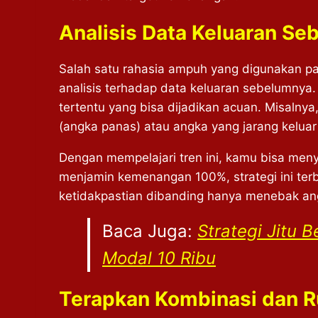
Analisis Data Keluaran S
Salah satu rahasia ampuh yang digunakan p
analisis terhadap data keluaran sebelumnya.
tertentu yang bisa dijadikan acuan. Misalnya
(angka panas) atau angka yang jarang keluar 
Dengan mempelajari tren ini, kamu bisa meny
menjamin kemenangan 100%, strategi ini terb
ketidakpastian dibanding hanya menebak an
Baca Juga:
Strategi Jitu 
Modal 10 Ribu
Terapkan Kombinasi dan 