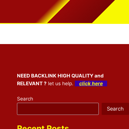
NEED BACKLINK HIGH QUALITY and
RELEVANT ?
let us help.
click here
Search
Search
Recent Posts