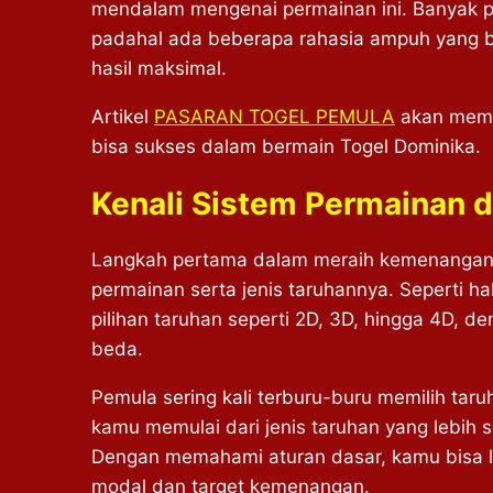
mendalam mengenai permainan ini. Banyak 
padahal ada beberapa rahasia ampuh yang b
hasil maksimal.
Artikel
PASARAN TOGEL PEMULA
akan memba
bisa sukses dalam bermain Togel Dominika.
Kenali Sistem Permainan d
Langkah pertama dalam meraih kemenangan 
permainan serta jenis taruhannya. Seperti h
pilihan taruhan seperti 2D, 3D, hingga 4D, d
beda.
Pemula sering kali terburu-buru memilih tar
kamu memulai dari jenis taruhan yang lebih 
Dengan memahami aturan dasar, kamu bisa le
modal dan target kemenangan.