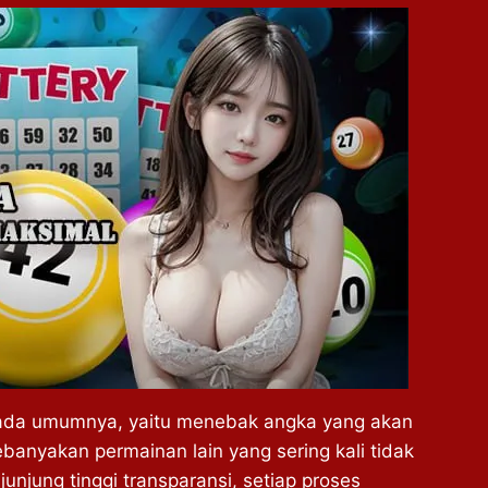
l pada umumnya, yaitu menebak angka yang akan
banyakan permainan lain yang sering kali tidak
junjung tinggi transparansi, setiap proses