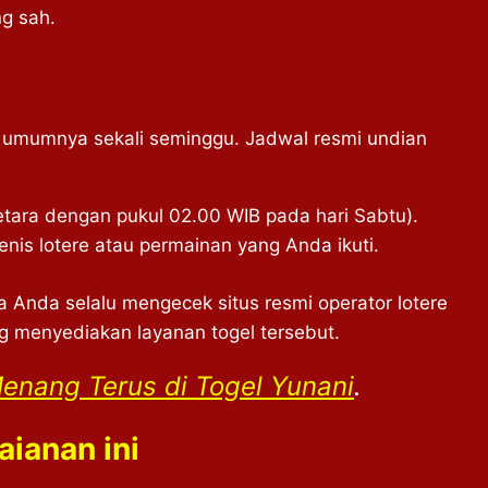
ng sah.
r, umumnya sekali seminggu. Jadwal resmi undian
setara dengan pukul 02.00 WIB pada hari Sabtu).
enis lotere atau permainan yang Anda ikuti.
ya Anda selalu mengecek situs resmi operator lotere
ang menyediakan layanan togel tersebut.
enang Terus di Togel Yunani
.
ianan ini