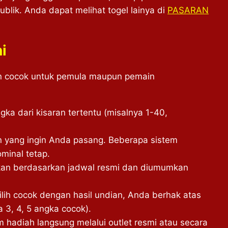
lik. Anda dapat melihat togel lainya di
PASARAN
i
an cocok untuk pemula maupun pemain
gka dari kisaran tertentu (misalnya 1-40,
an yang ingin Anda pasang. Beberapa sistem
minal tetap.
ukan berdasarkan jadwal resmi dan diumumkan
lih cocok dengan hasil undian, Anda berhak atas
 3, 4, 5 angka cocok).
hadiah langsung melalui outlet resmi atau secara