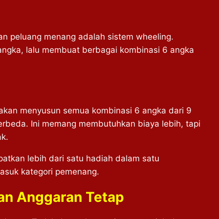
an peluang menang adalah sistem wheeling.
6 angka, lalu membuat berbagai kombinasi 6 angka
g akan menyusun semua kombinasi 6 angka dari 9
berbeda. Ini memang membutuhkan biaya lebih, tapi
ak.
atkan lebih dari satu hadiah dalam satu
asuk kategori pemenang.
dan Anggaran Tetap