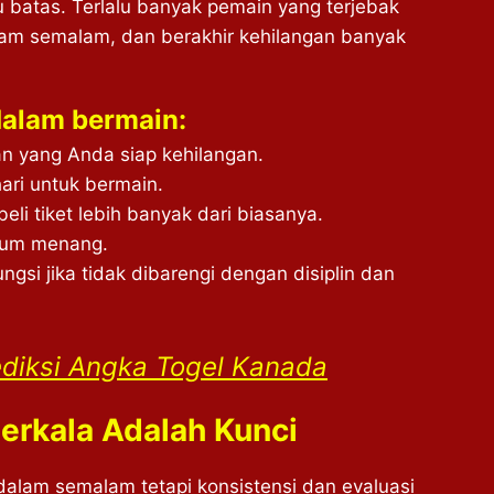
u batas. Terlalu banyak pemain yang terjebak
lam semalam, dan berakhir kehilangan banyak
 dalam bermain:
n yang Anda siap kehilangan.
ri untuk bermain.
i tiket lebih banyak dari biasanya.
lum menang.
ungsi jika tidak dibarengi dengan disiplin dan
ediksi Angka Togel Kanada
Berkala Adalah Kunci
dalam semalam tetapi konsistensi dan evaluasi