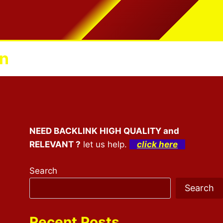
an
NEED BACKLINK HIGH QUALITY and
RELEVANT ?
let us help.
click here
Search
Search
Recent Posts