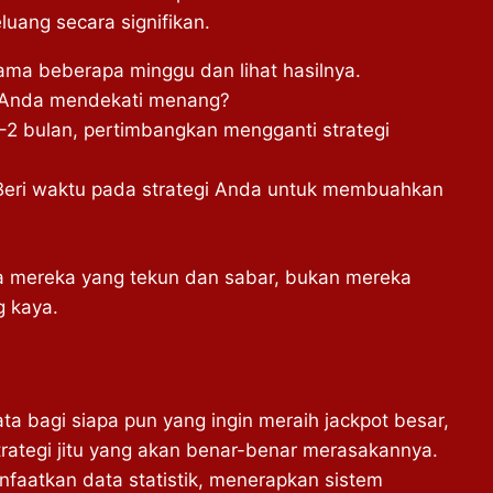
luang secara signifikan.
ma beberapa minggu dan lihat hasilnya.
a Anda mendekati menang?
1–2 bulan, pertimbangkan mengganti strategi
Beri waktu pada strategi Anda untuk membuahkan
a mereka yang tekun dan sabar, bukan mereka
g kaya.
a bagi siapa pun yang ingin meraih jackpot besar,
rategi jitu yang akan benar-benar merasakannya.
aatkan data statistik, menerapkan sistem