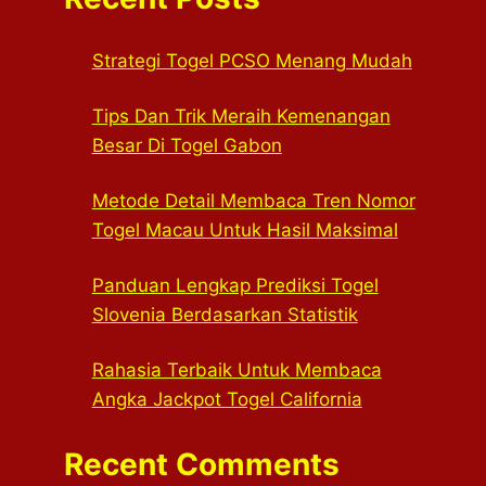
Strategi Togel PCSO Menang Mudah
Tips Dan Trik Meraih Kemenangan
Besar Di Togel Gabon
Metode Detail Membaca Tren Nomor
Togel Macau Untuk Hasil Maksimal
Panduan Lengkap Prediksi Togel
Slovenia Berdasarkan Statistik
Rahasia Terbaik Untuk Membaca
Angka Jackpot Togel California
Recent Comments