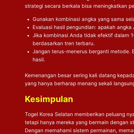
strategi secara berkala bisa meningkatkan pe
Gunakan kombinasi angka yang sama sela
Evaluasi hasil pengundian: apakah angk
Jika kombinasi Anda tidak efektif dalam 
berdasarkan tren terbaru.
Jangan terus-menerus berganti metode. 
hasil.
Kemenangan besar sering kali datang kepad
yang hanya berharap menang sekali langsun
Kesimpulan
Togel Korea Selatan memberikan peluang nyat
tetapi hanya mereka yang bermain dengan st
Dengan memahami sistem permainan, memanf