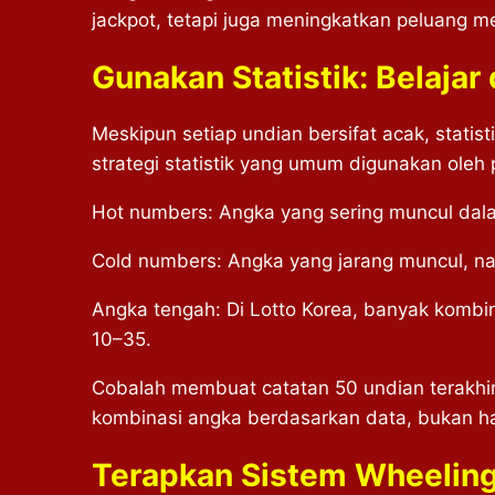
jackpot, tetapi juga meningkatkan peluang me
Gunakan Statistik: Belajar
Meskipun setiap undian bersifat acak, statis
strategi statistik yang umum digunakan oleh 
Hot numbers: Angka yang sering muncul dala
Cold numbers: Angka yang jarang muncul, na
Angka tengah: Di Lotto Korea, banyak kombi
10–35.
Cobalah membuat catatan 50 undian terakhir.
kombinasi angka berdasarkan data, bukan han
Terapkan Sistem Wheeling