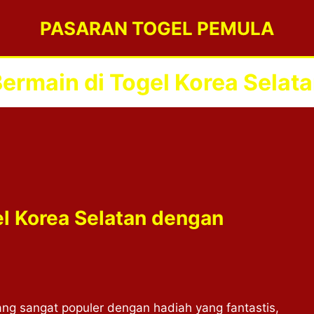
PASARAN TOGEL PEMULA
ermain di Togel Korea Selat
el Korea Selatan dengan
ang sangat populer dengan hadiah yang fantastis,