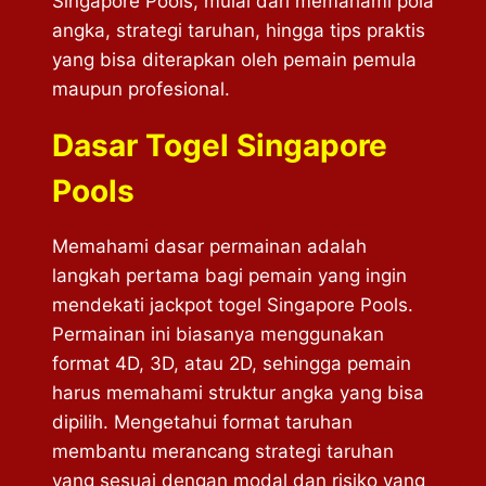
Singapore Pools, mulai dari memahami pola
angka, strategi taruhan, hingga tips praktis
yang bisa diterapkan oleh pemain pemula
maupun profesional.
Dasar Togel Singapore
Pools
Memahami dasar permainan adalah
langkah pertama bagi pemain yang ingin
mendekati jackpot togel Singapore Pools.
Permainan ini biasanya menggunakan
format 4D, 3D, atau 2D, sehingga pemain
harus memahami struktur angka yang bisa
dipilih. Mengetahui format taruhan
membantu merancang strategi taruhan
yang sesuai dengan modal dan risiko yang