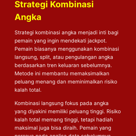
Strategi Kombinasi
Angka
Strategi kombinasi angka menjadi inti bagi
pemain yang ingin mendekati jackpot.
Pemain biasanya menggunakan kombinasi
langsung, split, atau pengulangan angka
berdasarkan tren keluaran sebelumnya.
Metode ini membantu memaksimalkan
peluang menang dan meminimalkan risiko
kalah total.
Kombinasi langsung fokus pada angka
yang diyakini memiliki peluang tinggi. Risiko
kalah total memang tinggi, tetapi hadiah
maksimal juga bisa diraih. Pemain yang