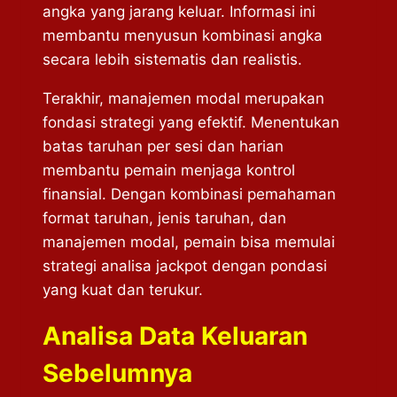
angka yang jarang keluar. Informasi ini
membantu menyusun kombinasi angka
secara lebih sistematis dan realistis.
Terakhir, manajemen modal merupakan
fondasi strategi yang efektif. Menentukan
batas taruhan per sesi dan harian
membantu pemain menjaga kontrol
finansial. Dengan kombinasi pemahaman
format taruhan, jenis taruhan, dan
manajemen modal, pemain bisa memulai
strategi analisa jackpot dengan pondasi
yang kuat dan terukur.
Analisa Data Keluaran
Sebelumnya