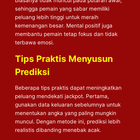
biasanya tidak muncul pada putaran awal,
sehingga pemain yang sabar memiliki
peluang lebih tinggi untuk meraih
kemenangan besar. Mental positif juga
membantu pemain tetap fokus dan tidak
terbawa emosi.
Tips Praktis Menyusun
Prediksi
Beberapa tips praktis dapat meningkatkan
peluang mendekati jackpot. Pertama,
gunakan data keluaran sebelumnya untuk
menentukan angka yang paling mungkin
muncul. Dengan metode ini, prediksi lebih
realistis dibanding menebak acak.