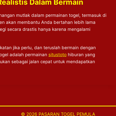
Realistis Dalam Bermain
nangan mutlak dalam permainan togel, termasuk di
ten akan membantu Anda bertahan lebih lama
tegi secara drastis hanya karena mengalami
katan jika perlu, dan teruslah bermain dengan
. Togel adalah permainan
situstoto
hiburan yang
ukan sebagai jalan cepat untuk mendapatkan
© 2026
PASARAN TOGEL PEMULA