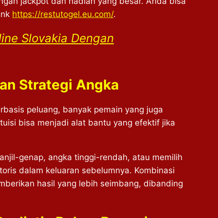
ngan jackpot dan hadiah yang besar. Anda bisa
link
https://restutogel.eu.com/
.
line Slovakia Dengan
an Strategi Angka
rbasis peluang, banyak pemain yang juga
isi bisa menjadi alat bantu yang efektif jika
jil-genap, angka tinggi-rendah, atau memilih
toris dalam keluaran sebelumnya. Kombinasi
mberikan hasil yang lebih seimbang, dibanding