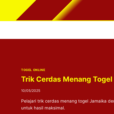
Skip
to
content
TOGEL ONLINE
Trik Cerdas Menang Toge
10/05/2025
Pelajari trik cerdas menang togel Jamaika den
untuk hasil maksimal.