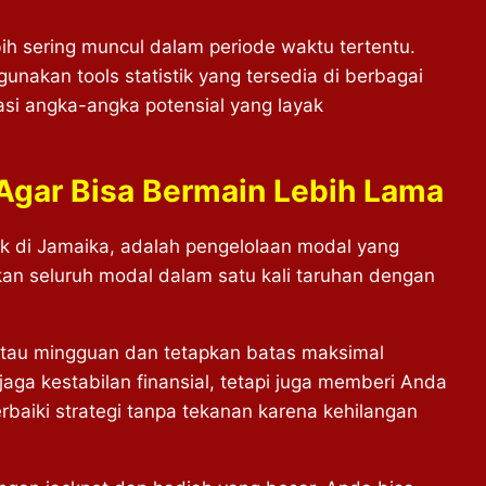
ih sering muncul dalam periode waktu tertentu.
akan tools statistik yang tersedia di berbagai
kasi angka-angka potensial yang layak
 Agar Bisa Bermain Lebih Lama
k di Jamaika, adalah pengelolaan modal yang
an seluruh modal dalam satu kali taruhan dengan
atau mingguan dan tetapkan batas maksimal
aga kestabilan finansial, tetapi juga memberi Anda
aiki strategi tanpa tekanan karena kehilangan