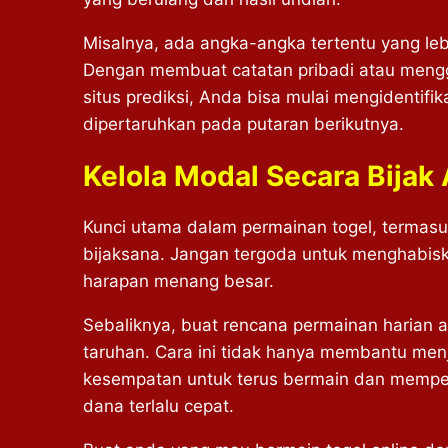
Misalnya, ada angka-angka tertentu yang leb
Dengan membuat catatan pribadi atau menggun
situs prediksi, Anda bisa mulai mengidentifi
dipertaruhkan pada putaran berikutnya.
Kelola Modal Secara Bijak
Kunci utama dalam permainan togel, termasu
bijaksana. Jangan tergoda untuk menghabisk
harapan menang besar.
Sebaliknya, buat rencana permainan harian 
taruhan. Cara ini tidak hanya membantu menj
kesempatan untuk terus bermain dan memperb
dana terlalu cepat.