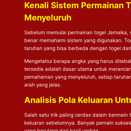
Kenali Sistem Permainan 
Menyeluruh
Sebelum memulai permainan togel Jamaika, s
benar memahami sistem yang digunakan. Tog
taruhan yang bisa berbeda dengan togel dari
Mengetahui berapa angka yang harus ditebak
tersedia adalah dasar utama untuk merancang
pemahaman yang menyeluruh, setiap taruhan
arah yang jelas.
Analisis Pola Keluaran Unt
Salah satu trik paling cerdas dalam bermain
keluaran sebelumnya. Banyak pemain sukse
yang berulang dari hasil undian.