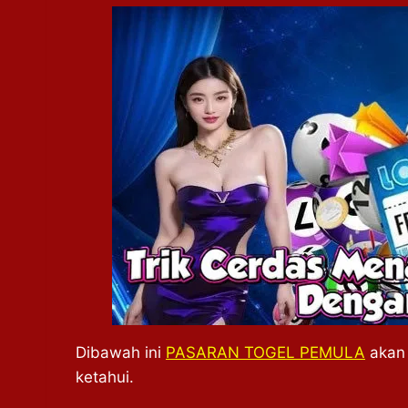
Dibawah ini
PASARAN TOGEL PEMULA
akan 
ketahui.