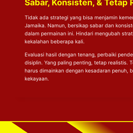
Sabar, Konsisten, & Tetap 
Tidak ada strategi yang bisa menjamin keme
Jamaika. Namun, bersikap sabar dan konsis
dalam permainan ini. Hindari mengubah stra
kekalahan beberapa kali.
Evaluasi hasil dengan tenang, perbaiki pende
disiplin. Yang paling penting, tetap realistis
harus dimainkan dengan kesadaran penuh, b
kekayaan.