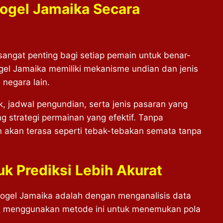
Togel Jamaika Secara
angat penting bagi setiap pemain untuk benar-
el Jamaika memiliki mekanisme undian dan jenis
 negara lain.
, jadwal pengundian, serta jenis pasaran yang
 strategi permainan yang efektif. Tanpa
 akan terasa seperti tebak-tebakan semata tanpa
uk Prediksi Lebih Akurat
 togel Jamaika adalah dengan menganalisis data
s menggunakan metode ini untuk menemukan pola