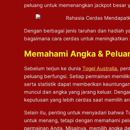
peluang untuk memenangkan jackpot besar 
Dengan berbagai jenis taruhan dan hadiah y
bagaimana cara cerdas untuk meningkatkan
Memahami Angka & Pelua
Sebelum terjun ke dunia
Togel Australia
, pe
peluang berfungsi. Setiap permainan memili
serta statistik dapat memberikan keuntunga
muncul dan angka yang jarang keluar. Denga
keputusan yang lebih cerdas saat memilih an
Selain itu, penting untuk menyadari bahwa T
untuk menang, tetapi dengan memahami pelu
permainan Anda. Misalnya, memilih angka 