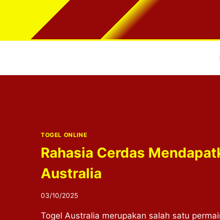
Skip
to
content
TOGEL ONLINE
Rahasia Cerdas Mendapatk
Australia
03/10/2025
Togel Australia merupakan salah satu perma