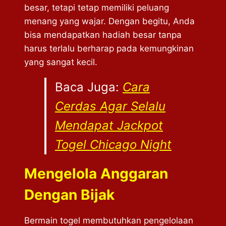
besar, tetapi tetap memiliki peluang
menang yang wajar. Dengan begitu, Anda
bisa mendapatkan hadiah besar tanpa
harus terlalu berharap pada kemungkinan
yang sangat kecil.
Baca Juga:
Cara
Cerdas Agar Selalu
Mendapat Jackpot
Togel Chicago Night
Mengelola Anggaran
Dengan Bijak
Bermain togel membutuhkan pengelolaan