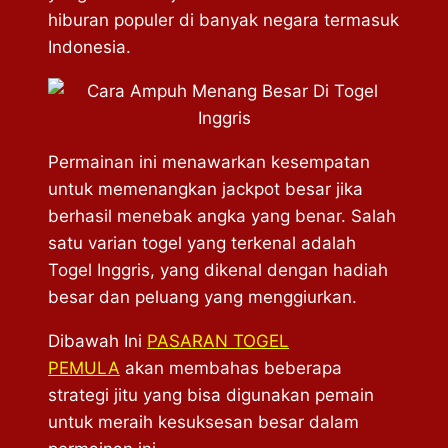
hiburan populer di banyak negara termasuk
Indonesia.
Permainan ini menawarkan kesempatan
untuk memenangkan jackpot besar jika
berhasil menebak angka yang benar. Salah
satu varian togel yang terkenal adalah
Togel Inggris, yang dikenal dengan hadiah
besar dan peluang yang menggiurkan.
Dibawah Ini
PASARAN TOGEL
PEMULA
akan membahas beberapa
strategi jitu yang bisa digunakan pemain
untuk meraih kesuksesan besar dalam