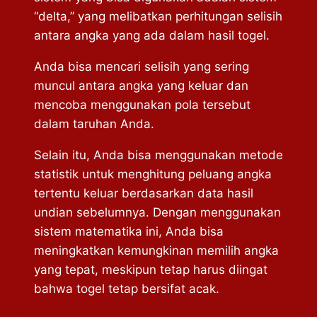
“delta,” yang melibatkan perhitungan selisih
antara angka yang ada dalam hasil togel.
Anda bisa mencari selisih yang sering
muncul antara angka yang keluar dan
mencoba menggunakan pola tersebut
dalam taruhan Anda.
Selain itu, Anda bisa menggunakan metode
statistik untuk menghitung peluang angka
tertentu keluar berdasarkan data hasil
undian sebelumnya. Dengan menggunakan
sistem matematika ini, Anda bisa
meningkatkan kemungkinan memilih angka
yang tepat, meskipun tetap harus diingat
bahwa togel tetap bersifat acak.