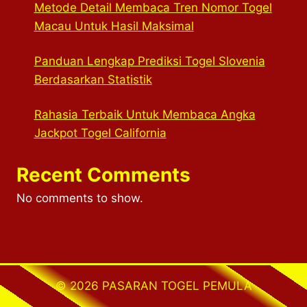
Metode Detail Membaca Tren Nomor Togel
Macau Untuk Hasil Maksimal
Panduan Lengkap Prediksi Togel Slovenia
Berdasarkan Statistik
Rahasia Terbaik Untuk Membaca Angka
Jackpot Togel California
Recent Comments
No comments to show.
© 2026
PASARAN TOGEL PEMULA