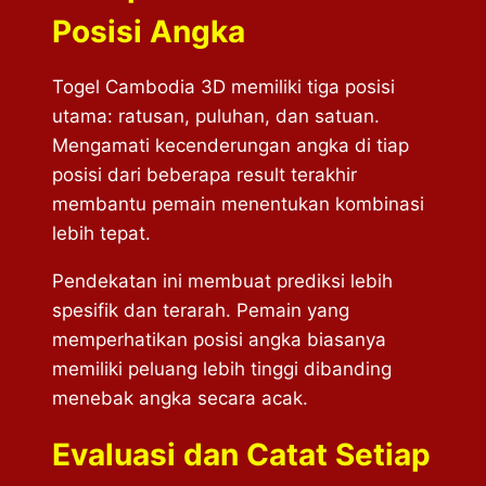
Posisi Angka
Togel Cambodia 3D memiliki tiga posisi
utama: ratusan, puluhan, dan satuan.
Mengamati kecenderungan angka di tiap
posisi dari beberapa result terakhir
membantu pemain menentukan kombinasi
lebih tepat.
Pendekatan ini membuat prediksi lebih
spesifik dan terarah. Pemain yang
memperhatikan posisi angka biasanya
memiliki peluang lebih tinggi dibanding
menebak angka secara acak.
Evaluasi dan Catat Setiap