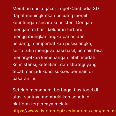
Membaca pola gacor Togel Cambodia 3D
dapat meningkatkan peluang meraih
keuntungan secara konsisten. Dengan
mengamati hasil keluaran terbaru,
menggabungkan angka panas dan
peluang, memperhatikan posisi angka,
serta rutin mengevaluasi hasil, pemain bisa
menargetkan kemenangan lebih mudah.
Konsistensi, ketelitian, dan strategi yang
tepat menjadi kunci sukses bermain di
pasaran ini.
Setelah memahami berbagai tips togel di
atas, saatnya membuktikan sendiri di
platform terpercaya melalui
https://www.ristorantepizzeriandreas.com/menus