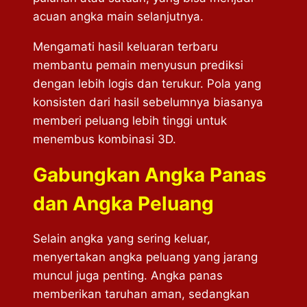
acuan angka main selanjutnya.
Mengamati hasil keluaran terbaru
membantu pemain menyusun prediksi
dengan lebih logis dan terukur. Pola yang
konsisten dari hasil sebelumnya biasanya
memberi peluang lebih tinggi untuk
menembus kombinasi 3D.
Gabungkan Angka Panas
dan Angka Peluang
Selain angka yang sering keluar,
menyertakan angka peluang yang jarang
muncul juga penting. Angka panas
memberikan taruhan aman, sedangkan