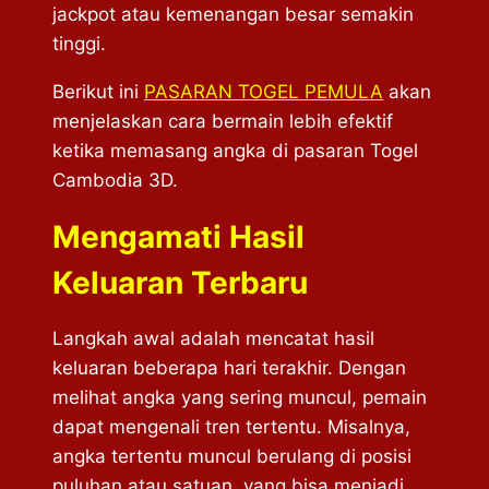
jackpot atau kemenangan besar semakin
tinggi.
Berikut ini
PASARAN TOGEL PEMULA
akan
menjelaskan cara bermain lebih efektif
ketika memasang angka di pasaran Togel
Cambodia 3D.
Mengamati Hasil
Keluaran Terbaru
Langkah awal adalah mencatat hasil
keluaran beberapa hari terakhir. Dengan
melihat angka yang sering muncul, pemain
dapat mengenali tren tertentu. Misalnya,
angka tertentu muncul berulang di posisi
puluhan atau satuan, yang bisa menjadi