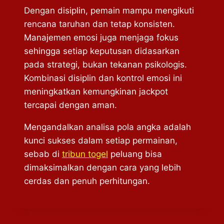
Dengan disiplin, pemain mampu mengikuti
rencana taruhan dan tetap konsisten.
Manajemen emosi juga menjaga fokus
sehingga setiap keputusan didasarkan
pada strategi, bukan tekanan psikologis.
Kombinasi disiplin dan kontrol emosi ini
meningkatkan kemungkinan jackpot
tercapai dengan aman.
Mengandalkan analisa pola angka adalah
kunci sukses dalam setiap permainan,
sebab di
tribun togel
peluang bisa
dimaksimalkan dengan cara yang lebih
cerdas dan penuh perhitungan.