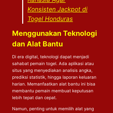
Konsisten Jackpot di
Togel Honduras
Menggunakan Teknologi
dan Alat Bantu
Di era digital, teknologi dapat menjadi
sahabat pemain togel. Ada aplikasi atau
situs yang menyediakan analisis angka,
prediksi statistik, hingga laporan keluaran
harian. Memanfaatkan alat bantu ini bisa
membantu pemain membuat keputusan
lebih tepat dan cepat.
Namun, penting untuk memilih alat yang