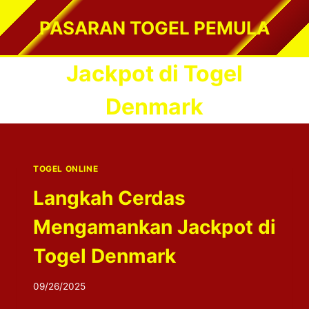
Skip
PASARAN TOGEL PEMULA
to
content
Jackpot di Togel
Denmark
TOGEL ONLINE
Langkah Cerdas
Mengamankan Jackpot di
Togel Denmark
09/26/2025