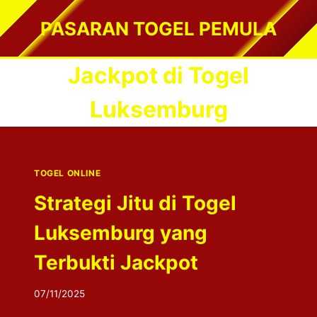
Skip
PASARAN TOGEL PEMULA
to
content
Jackpot di Togel
Luksemburg
TOGEL ONLINE
Strategi Jitu di Togel
Luksemburg yang
Terbukti Jackpot
07/11/2025