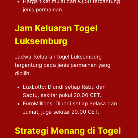
Harga tiket mulai dari €1,50 tergantung
jenis permainan.
Jam Keluaran Togel
Luksemburg
Jadwal keluaran togel Luksemburg
tergantung pada jenis permainan yang
dipilih:
LuxLotto: Diundi setiap Rabu dan
Sabtu, sekitar pukul 20.00 CET.
EuroMillions: Diundi setiap Selasa dan
Jumat, juga sekitar 20.00 CET.
Strategi Menang di Togel