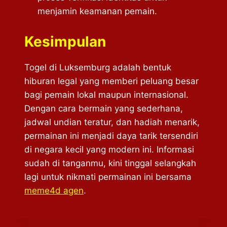
menjamin keamanan pemain.
Kesimpulan
Togel di Luksemburg adalah bentuk
hiburan legal yang memberi peluang besar
bagi pemain lokal maupun internasional.
Dengan cara bermain yang sederhana,
jadwal undian teratur, dan hadiah menarik,
permainan ini menjadi daya tarik tersendiri
di negara kecil yang modern ini. Informasi
sudah di tanganmu, kini tinggal selangkah
lagi untuk nikmati permainan ini bersama
meme4d agen
.