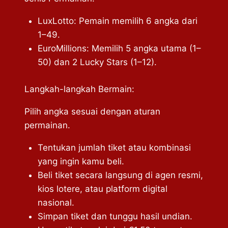
LuxLotto: Pemain memilih 6 angka dari
1–49.
EuroMillions: Memilih 5 angka utama (1–
50) dan 2 Lucky Stars (1–12).
Langkah-langkah Bermain:
Pilih angka sesuai dengan aturan
permainan.
Tentukan jumlah tiket atau kombinasi
yang ingin kamu beli.
Beli tiket secara langsung di agen resmi,
kios lotere, atau platform digital
nasional.
Simpan tiket dan tunggu hasil undian.