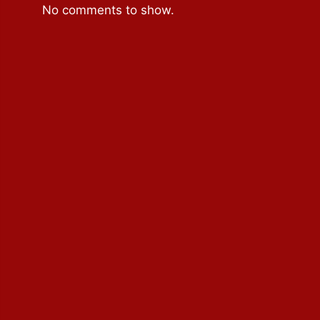
No comments to show.