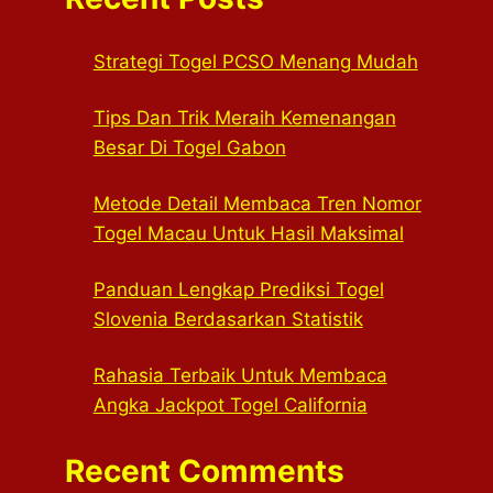
Strategi Togel PCSO Menang Mudah
Tips Dan Trik Meraih Kemenangan
Besar Di Togel Gabon
Metode Detail Membaca Tren Nomor
Togel Macau Untuk Hasil Maksimal
Panduan Lengkap Prediksi Togel
Slovenia Berdasarkan Statistik
Rahasia Terbaik Untuk Membaca
Angka Jackpot Togel California
Recent Comments