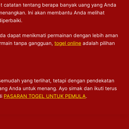
at catatan tentang berapa banyak uang yang Anda
menangkan. Ini akan membantu Anda melihat
iperbaiki.
da dapat menikmati permainan dengan lebih aman
ermain tanpa gangguan,
togel online
adalah pilihan
 semudah yang terlihat, tetapi dengan pendekatan
ng Anda untuk menang. Ayo simak dan ikuti terus
di
PASARAN TOGEL UNTUK PEMULA
.