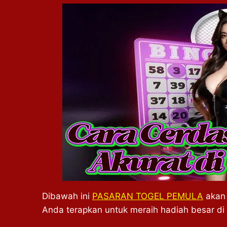
Dibawah ini
PASARAN TOGEL PEMULA
akan 
Anda terapkan untuk meraih hadiah besar di T