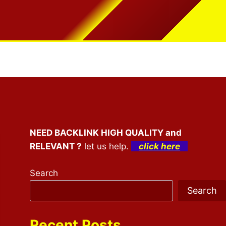
NEED BACKLINK HIGH QUALITY and
RELEVANT ?
let us help.
click here
Search
Search
Recent Posts