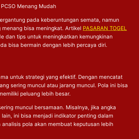
ergantung pada keberuntungan semata, namun
 menang bisa meningkat. Artikel
PASARAN TOGEL
e dan tips untuk meningkatkan kemungkinan
a bisa bermain dengan lebih percaya diri.
ma untuk strategi yang efektif. Dengan mencatat
ng sering muncul atau jarang muncul. Pola ini bisa
emiliki peluang lebih besar.
 sering muncul bersamaan. Misalnya, jika angka
ain, ini bisa menjadi indikator penting dalam
 analisis pola akan membuat keputusan lebih