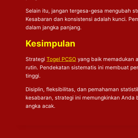
Selain itu, jangan tergesa-gesa mengubah st
Kesabaran dan konsistensi adalah kunci. Pema
dalam jangka panjang.
Kesimpulan
Strategi
Togel PCSO
yang baik memadukan ana
rutin. Pendekatan sistematis ini membuat pe
tinggi.
Disiplin, fleksibilitas, dan pemahaman stati
kesabaran, strategi ini memungkinkan Anda b
angka acak.