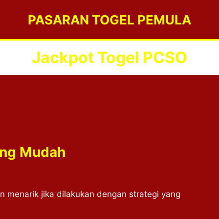
PASARAN TOGEL PEMULA
Jackpot Togel PCSO
ang Mudah
 menarik jika dilakukan dengan strategi yang