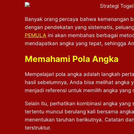
Banyak orang percaya bahwa kemenangan b
dengan pendekatan yang sistematis, peluang
PEMULA
ini akan membahas berbagai metod
mendapatkan angka yang tepat, sehingga And
Memahami Pola Angka
Mempelajari pola angka adalah langkah perta
hasil sebelumnya, Anda bisa melihat angka ya
menjadi referensi untuk memilih angka yang m
Selain itu, perhatikan kombinasi angka yang
tertentu muncul berulang kali bersama angka l
menentukan taruhan berikutnya. Catatan dan
terstruktur.