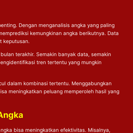
 penting. Dengan menganalisis angka yang paling
a memprediksi kemungkinan angka berikutnya. Data
t keputusan.
bulan terakhir. Semakin banyak data, semakin
mengidentifikasi tren tertentu yang mungkin
ncul dalam kombinasi tertentu. Menggabungkan
 bisa meningkatkan peluang memperoleh hasil yang
Angka
ka bisa meningkatkan efektivitas. Misalnya,