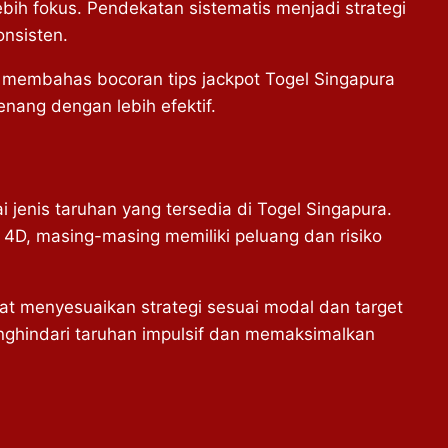
bih fokus. Pendekatan sistematis menjadi strategi
nsisten.
membahas bocoran tips jackpot Togel Singapura
nang dengan lebih efektif.
enis taruhan yang tersedia di Togel Singapura.
4D, masing-masing memiliki peluang dan risiko
at menyesuaikan strategi sesuai modal dan target
hindari taruhan impulsif dan memaksimalkan