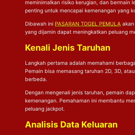
meminimalkan risiko kerugian, dan bermain le
penting untuk mencapai kemenangan yang ko
Dibawah ini
PASARAN TOGEL PEMULA
akan 
yang dijamin dapat meningkatkan peluang me
Kenali Jenis Taruhan
Langkah pertama adalah memahami berbagai j
Pemain bisa memasang taruhan 2D, 3D, atau 
berbeda.
Dengan mengenali jenis taruhan, pemain dap
kemenangan. Pemahaman ini membantu meng
peluang jackpot.
Analisis Data Keluaran