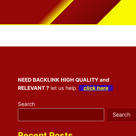
NEED BACKLINK HIGH QUALITY and
RELEVANT ?
let us help.
click here
Search
Search
Recent Posts