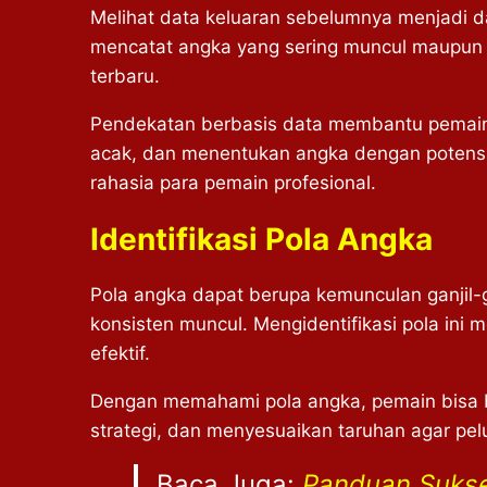
Melihat data keluaran sebelumnya menjadi da
mencatat angka yang sering muncul maupun 
terbaru.
Pendekatan berbasis data membantu pemain 
acak, dan menentukan angka dengan potensi m
rahasia para pemain profesional.
Identifikasi Pola Angka
Pola angka dapat berupa kemunculan ganjil-g
konsisten muncul. Mengidentifikasi pola ini
efektif.
Dengan memahami pola angka, pemain bisa be
strategi, dan menyesuaikan taruhan agar pel
Baca Juga:
Panduan Sukse