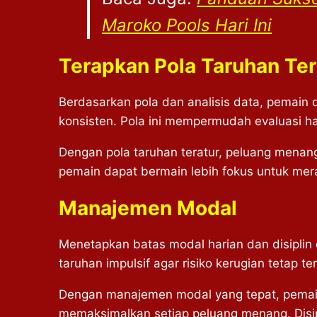
Maroko Pools Hari Ini
Terapkan Pola Taruhan Ter
Berdasarkan pola dan analisis data, pemain 
konsisten. Pola ini mempermudah evaluasi has
Dengan pola taruhan teratur, peluang menang 
pemain dapat bermain lebih fokus untuk mera
Manajemen Modal
Menetapkan batas modal harian dan disiplin 
taruhan impulsif agar risiko kerugian tetap te
Dengan manajemen modal yang tepat, pemain
memaksimalkan setiap peluang menang. Disipl