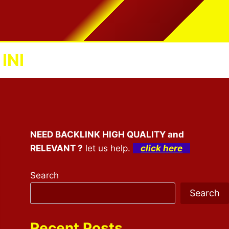
INI
NEED BACKLINK HIGH QUALITY and
RELEVANT ?
let us help.
click here
Search
Search
Recent Posts