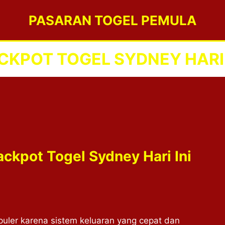
PASARAN TOGEL PEMULA
CKPOT TOGEL SYDNEY HARI 
ackpot Togel Sydney Hari Ini
puler karena sistem keluaran yang cepat dan