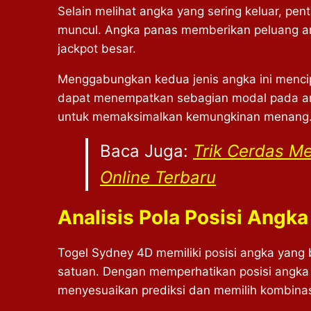
Selain melihat angka yang sering keluar, pe
muncul. Angka panas memberikan peluang am
jackpot besar.
Menggabungkan kedua jenis angka ini menci
dapat menempatkan sebagian modal pada an
untuk memaksimalkan kemungkinan menang
Baca Juga:
Trik Cerdas M
Online Terbaru
Analisis Pola Posisi Angka
Togel Sydney 4D memiliki posisi angka yang b
satuan. Dengan memperhatikan posisi angka 
menyesuaikan prediksi dan memilih kombinasi