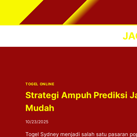
Skip
to
content
JA
TOGEL ONLINE
Strategi Ampuh Prediksi J
Mudah
10/23/2025
Togel Sydney menjadi salah satu pasaran po