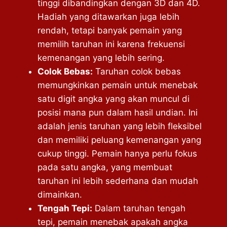
tinggi dibandingkan dengan 3D dan 4D.
Hadiah yang ditawarkan juga lebih
rendah, tetapi banyak pemain yang
memilih taruhan ini karena frekuensi
kemenangan yang lebih sering.
Colok Bebas:
Taruhan colok bebas
memungkinkan pemain untuk menebak
satu digit angka yang akan muncul di
posisi mana pun dalam hasil undian. Ini
adalah jenis taruhan yang lebih fleksibel
dan memiliki peluang kemenangan yang
cukup tinggi. Pemain hanya perlu fokus
pada satu angka, yang membuat
taruhan ini lebih sederhana dan mudah
dimainkan.
Tengah Tepi:
Dalam taruhan tengah
tepi, pemain menebak apakah angka