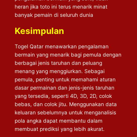
heran jika toto ini terus menarik minat
banyak pemain di seluruh dunia
Kesimpulan
Togel Qatar menawarkan pengalaman
bermain yang menarik bagi pemula dengan
berbagai jenis taruhan dan peluang
menang yang menggiurkan. Sebagai
pemula, penting untuk memahami aturan
dasar permainan dan jenis-jenis taruhan
yang tersedia, seperti 4D, 3D, 2D, colok
bebas, dan colok jitu. Menggunakan data
keluaran sebelumnya untuk menganalisis
pola angka dapat membantu dalam
membuat prediksi yang lebih akurat.