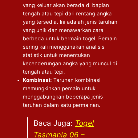
yang keluar akan berada di bagian
tengah atau tepi dari rentang angka
yang tersedia. Ini adalah jenis taruhan
yang unik dan menawarkan cara
berbeda untuk bermain togel. Pemain
sering kali menggunakan analisis
statistik untuk menentukan
kecenderungan angka yang muncul di
tengah atau tepi.
Kombinasi:
Taruhan kombinasi
memungkinkan pemain untuk
menggabungkan beberapa jenis
taruhan dalam satu permainan.
Baca Juga:
Togel
Tasmania 06 –