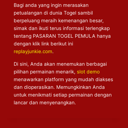
Bagi anda yang ingin merasakan
petualangan di dunia Togel sambil
berpeluang meraih kemenangan besar,
simak dan ikuti terus informasi terlengkap
tentang PASARAN TOGEL PEMULA hanya
dengan klik link berikut ini
replayjunkie.com
.
Di sini, Anda akan menemukan berbagai
pilihan permainan menarik,
slot demo
menawarkan platform yang mudah diakses
dan dioperasikan. Memungkinkan Anda
untuk menikmati setiap permainan dengan
lancar dan menyenangkan.