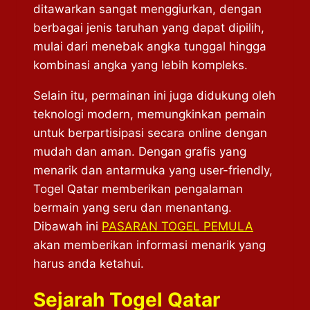
ditawarkan sangat menggiurkan, dengan
berbagai jenis taruhan yang dapat dipilih,
mulai dari menebak angka tunggal hingga
kombinasi angka yang lebih kompleks.
Selain itu, permainan ini juga didukung oleh
teknologi modern, memungkinkan pemain
untuk berpartisipasi secara online dengan
mudah dan aman. Dengan grafis yang
menarik dan antarmuka yang user-friendly,
Togel Qatar memberikan pengalaman
bermain yang seru dan menantang.
Dibawah ini
PASARAN TOGEL PEMULA
akan memberikan informasi menarik yang
harus anda ketahui.
Sejarah Togel Qatar