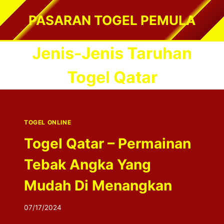
Skip
PASARAN TOGEL PEMULA
to
content
Jenis-Jenis Taruhan
Togel Qatar
TOGEL ONLINE
Togel Qatar – Permainan
Tebak Angka Yang
Mudah Di Menangkan
07/17/2024