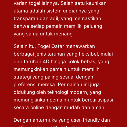
varian togel lainnya. Salah satu keunikan
utama adalah sistem undiannya yang
transparan dan adil, yang memastikan
bahwa setiap pemain memiliki peluang
yang sama untuk menang.
Selain itu, Togel Qatar menawarkan
berbagai jenis taruhan yang fleksibel, mulai
dari taruhan 4D hingga colok bebas, yang
memungkinkan pemain untuk memilih
strategi yang paling sesuai dengan
preferensi mereka. Permainan ini juga
didukung oleh teknologi modern, yang
memungkinkan pemain untuk berpartisipasi
secara online dengan mudah dan aman.
Dengan antarmuka yang user-friendly dan