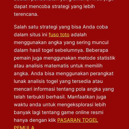
dapat mencoba strategi yang lebih
terencana.
Salah satu strategi yang bisa Anda coba
dalam situs ini
fuso toto
adalah
menggunakan angka yang sering muncul
dalam hasil togel sebelumnya. Beberapa
pemain juga menggunakan metode statistik
atau analisis matematis untuk memilih
angka. Anda bisa menggunakan perangkat
lunak analisis togel yang tersedia atau
mencari informasi tentang pola angka yang
telah terbukti berhasil. Manfaatkan juga
waktu anda untuk mengeksplorasi lebih
banyak lagi tentang game online resmi
hanya dengan klik
PASARAN TOGEL
PEMULA
.