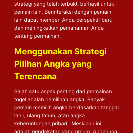
strategi yang telah terbukti berhasil untuk
pemain lain. Berinteraksi dengan pemain
lain dapat memberi Anda perspektif baru
dan meningkatkan pemahaman Anda
tentang permainan.
Menggunakan Strategi
Pilihan Angka yang
Terencana
Salah satu aspek penting dari permainan
togel adalah pemilihan angka. Banyak
pemain memilih angka berdasarkan tanggal
lahir, ulang tahun, atau angka
keberuntungan pribadi. Meskipun ini
adalah pendekatan yang umum, Anda juga