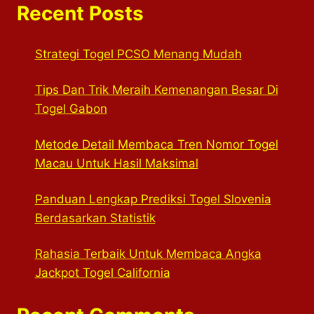
Recent Posts
Strategi Togel PCSO Menang Mudah
Tips Dan Trik Meraih Kemenangan Besar Di
Togel Gabon
Metode Detail Membaca Tren Nomor Togel
Macau Untuk Hasil Maksimal
Panduan Lengkap Prediksi Togel Slovenia
Berdasarkan Statistik
Rahasia Terbaik Untuk Membaca Angka
Jackpot Togel California