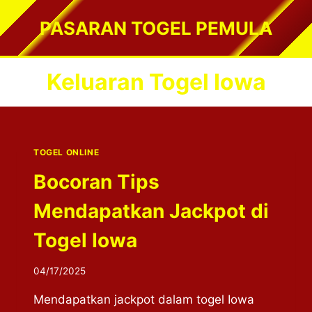
Skip
PASARAN TOGEL PEMULA
to
content
Keluaran Togel Iowa
TOGEL ONLINE
Bocoran Tips
Mendapatkan Jackpot di
Togel Iowa
04/17/2025
Mendapatkan jackpot dalam togel Iowa