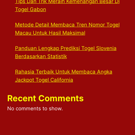
Tips Dan Trik Meraih Kemenangan Besar Di
Togel Gabon
Metode Detail Membaca Tren Nomor Togel
Macau Untuk Hasil Maksimal
Panduan Lengkap Prediksi Togel Slovenia
Berdasarkan Statistik
Rahasia Terbaik Untuk Membaca Angka
Jackpot Togel California
Recent Comments
No comments to show.