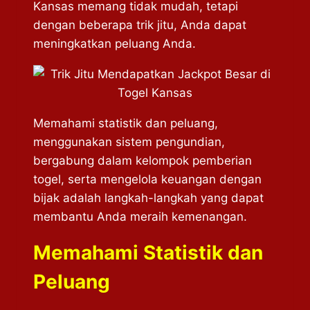
Kansas memang tidak mudah, tetapi
dengan beberapa trik jitu, Anda dapat
meningkatkan peluang Anda.
Memahami statistik dan peluang,
menggunakan sistem pengundian,
bergabung dalam kelompok pemberian
togel, serta mengelola keuangan dengan
bijak adalah langkah-langkah yang dapat
membantu Anda meraih kemenangan.
Memahami Statistik dan
Peluang