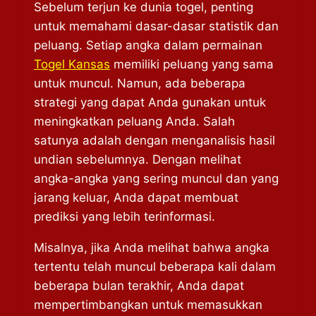
Sebelum terjun ke dunia togel, penting
untuk memahami dasar-dasar statistik dan
peluang. Setiap angka dalam permainan
Togel Kansas
memiliki peluang yang sama
untuk muncul. Namun, ada beberapa
strategi yang dapat Anda gunakan untuk
meningkatkan peluang Anda. Salah
satunya adalah dengan menganalisis hasil
undian sebelumnya. Dengan melihat
angka-angka yang sering muncul dan yang
jarang keluar, Anda dapat membuat
prediksi yang lebih terinformasi.
Misalnya, jika Anda melihat bahwa angka
tertentu telah muncul beberapa kali dalam
beberapa bulan terakhir, Anda dapat
mempertimbangkan untuk memasukkan