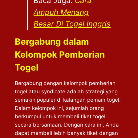
Baca Juga:
Cara
Ampuh Menang
Besar Di Togel Inggris
Bergabung dalam
Kelompok Pemberian
Togel
Bergabung dengan kelompok pemberian
togel atau syndicate adalah strategi yang
semakin populer di kalangan pemain togel.
Dalam kelompok ini, sejumlah orang
berkumpul untuk membeli tiket togel
secara bersamaan. Dengan cara ini, Anda
dapat membeli lebih banyak tiket dengan