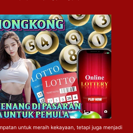
patan untuk meraih kekayaan, tetapi juga menjadi