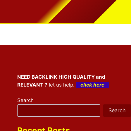
NEED BACKLINK HIGH QUALITY and
RELEVANT ?
let us help.
click here
Search
Search
Recent Posts