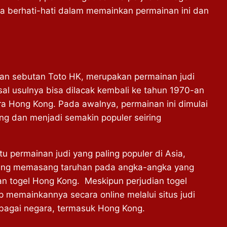
nya berhati-hati dalam memainkan permainan ini dan
g
gan sebutan Toto HK, merupakan permainan judi
sal usulnya bisa dilacak kembali ke tahun 1970-an
ara Hong Kong. Pada awalnya, permainan ini dimulai
g dan menjadi semakin populer seiring
atu permainan judi yang paling populer di Asia,
 orang memasang taruhan pada angka-angka yang
an togel Hong Kong. Meskipun perjudian togel
p memainkannya secara online melalui situs judi
rbagai negara, termasuk Hong Kong.