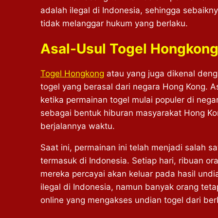
adalah ilegal di Indonesia, sehingga sebaik
tidak melanggar hukum yang berlaku.
Asal-Usul Togel Hongkon
Togel Hongkong
atau yang juga dikenal den
togel yang berasal dari negara Hong Kong. A
ketika permainan togel mulai populer di neg
sebagai bentuk hiburan masyarakat Hong Kon
berjalannya waktu.
Saat ini, permainan ini telah menjadi salah s
termasuk di Indonesia. Setiap hari, ribuan
mereka percayai akan keluar pada hasil undi
ilegal di Indonesia, namun banyak orang teta
online yang mengakses undian togel dari be