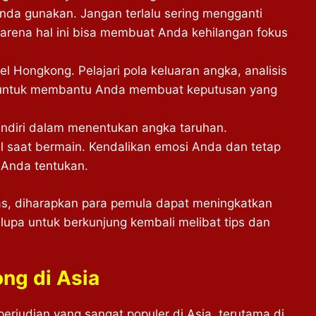
nda gunakan. Jangan terlalu sering mengganti
karena hal ini bisa membuat Anda kehilangan fokus
l Hongkong. Pelajari pola keluaran angka, analisis
ogel untuk membantu Anda membuat keputusan yang
endiri dalam menentukan angka taruhan.
l saat bermain. Kendalikan emosi Anda dan tetap
 Anda tentukan.
as, diharapkan para pemula dapat meningkatkan
upa untuk berkunjung kembali melibat tips dan
ng di Asia
erjudian yang sangat populer di Asia, terutama di