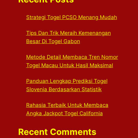
Strategi Togel PCSO Menang Mudah
Tips Dan Trik Meraih Kemenangan
Besar Di Togel Gabon
Metode Detail Membaca Tren Nomor
Togel Macau Untuk Hasil Maksimal
Panduan Lengkap Prediksi Togel
Slovenia Berdasarkan Statistik
Rahasia Terbaik Untuk Membaca
Angka Jackpot Togel California
Recent Comments