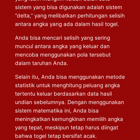
sistem yang bisa digunakan adalah sistem
“delta,” yang melibatkan perhitungan selisih
antara angka yang ada dalam hasil togel.
Anda bisa mencari selisih yang sering
muncul antara angka yang keluar dan
mencoba menggunakan pola tersebut
dalam taruhan Anda.
Selain itu, Anda bisa menggunakan metode
statistik untuk menghitung peluang angka
tertentu keluar berdasarkan data hasil
undian sebelumnya. Dengan menggunakan
sistem matematika ini, Anda bisa
meningkatkan kemungkinan memilih angka
yang tepat, meskipun tetap harus diingat
bahwa togel tetap bersifat acak.