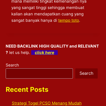
mana memiliki tingkat kemenangan nya
yang sangat tinggi sehingga membuat
kalian akan mendapatkan cuang yang
sangat banyak hanya di
tempo toto
.
NEED BACKLINK HIGH QUALITY and RELEVANT
?
let us help.
click here
Search
Search
Recent Posts
Strategi Togel PCSO Menang Mudah