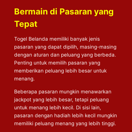
Bermain di Pasaran yang
Tepat
Togel Belanda memiliki banyak jenis
pasaran yang dapat dipilih, masing-masing
dengan aturan dan peluang yang berbeda.
Penting untuk memilih pasaran yang
memberikan peluang lebih besar untuk
menang.
Beberapa pasaran mungkin menawarkan
jackpot yang lebih besar, tetapi peluang
untuk menang lebih kecil. Di sisi lain,
pasaran dengan hadiah lebih kecil mungkin
memiliki peluang menang yang lebih tinggi.