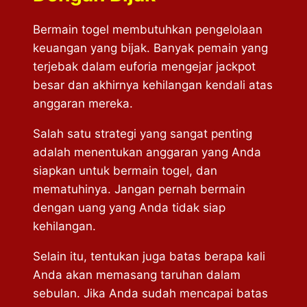
Bermain togel membutuhkan pengelolaan
keuangan yang bijak. Banyak pemain yang
terjebak dalam euforia mengejar jackpot
besar dan akhirnya kehilangan kendali atas
anggaran mereka.
Salah satu strategi yang sangat penting
adalah menentukan anggaran yang Anda
siapkan untuk bermain togel, dan
mematuhinya. Jangan pernah bermain
dengan uang yang Anda tidak siap
kehilangan.
Selain itu, tentukan juga batas berapa kali
Anda akan memasang taruhan dalam
sebulan. Jika Anda sudah mencapai batas