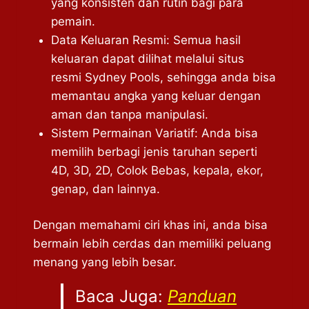
yang konsisten dan rutin bagi para
pemain.
Data Keluaran Resmi: Semua hasil
keluaran dapat dilihat melalui situs
resmi Sydney Pools, sehingga anda bisa
memantau angka yang keluar dengan
aman dan tanpa manipulasi.
Sistem Permainan Variatif: Anda bisa
memilih berbagi jenis taruhan seperti
4D, 3D, 2D, Colok Bebas, kepala, ekor,
genap, dan lainnya.
Dengan memahami ciri khas ini, anda bisa
bermain lebih cerdas dan memiliki peluang
menang yang lebih besar.
Baca Juga:
Panduan