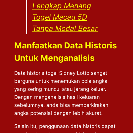
Lengkap Menang
Togel Macau 5D
Tanpa Modal Besar
Manfaatkan Data Historis
Untuk Menganalisis
Data historis togel Sidney Lotto sangat
berguna untuk menemukan pola angka
yang sering muncul atau jarang keluar.
Dengan menganalisis hasil keluaran
sebelumnya, anda bisa memperkirakan
angka potensial dengan lebih akurat.
Selain itu, penggunaan data historis dapat