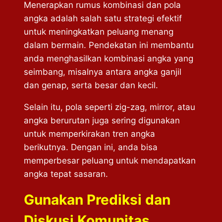
Menerapkan rumus kombinasi dan pola
angka adalah salah satu strategi efektif
untuk meningkatkan peluang menang
dalam bermain. Pendekatan ini membantu
anda menghasilkan kombinasi angka yang
seimbang, misalnya antara angka ganjil
dan genap, serta besar dan kecil.
Selain itu, pola seperti zig-zag, mirror, atau
angka berurutan juga sering digunakan
untuk memperkirakan tren angka
berikutnya. Dengan ini, anda bisa
memperbesar peluang untuk mendapatkan
angka tepat sasaran.
Gunakan Prediksi dan
Diskusi Komunitas