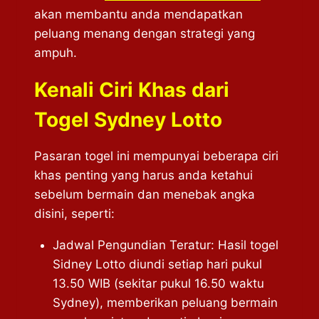
akan membantu anda mendapatkan
peluang menang dengan strategi yang
ampuh.
Kenali Ciri Khas dari
Togel Sydney Lotto
Pasaran togel ini mempunyai beberapa ciri
khas penting yang harus anda ketahui
sebelum bermain dan menebak angka
disini, seperti:
Jadwal Pengundian Teratur: Hasil togel
Sidney Lotto diundi setiap hari pukul
13.50 WIB (sekitar pukul 16.50 waktu
Sydney), memberikan peluang bermain