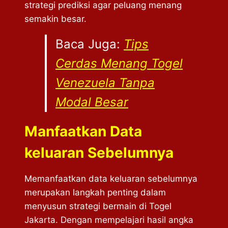
strategi prediksi agar peluang menang
semakin besar.
Baca Juga:
Tips
Cerdas Menang Togel
Venezuela Tanpa
Modal Besar
Manfaatkan Data
keluaran Sebelumnya
Memanfaatkan data keluaran sebelumnya
merupakan langkah penting dalam
menyusun strategi bermain di Togel
Jakarta. Dengan mempelajari hasil angka