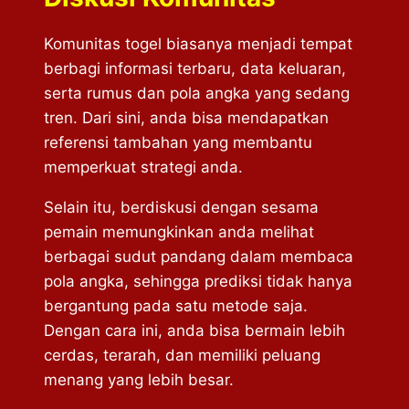
Komunitas togel biasanya menjadi tempat
berbagi informasi terbaru, data keluaran,
serta rumus dan pola angka yang sedang
tren. Dari sini, anda bisa mendapatkan
referensi tambahan yang membantu
memperkuat strategi anda.
Selain itu, berdiskusi dengan sesama
pemain memungkinkan anda melihat
berbagai sudut pandang dalam membaca
pola angka, sehingga prediksi tidak hanya
bergantung pada satu metode saja.
Dengan cara ini, anda bisa bermain lebih
cerdas, terarah, dan memiliki peluang
menang yang lebih besar.