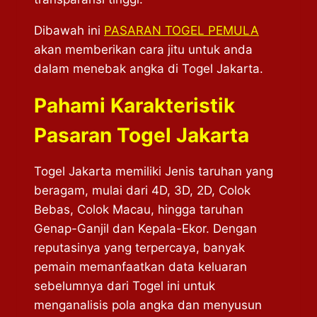
Dibawah ini
PASARAN TOGEL PEMULA
akan memberikan cara jitu untuk anda
dalam menebak angka di Togel Jakarta.
Pahami Karakteristik
Pasaran Togel Jakarta
Togel Jakarta memiliki Jenis taruhan yang
beragam, mulai dari 4D, 3D, 2D, Colok
Bebas, Colok Macau, hingga taruhan
Genap-Ganjil dan Kepala-Ekor. Dengan
reputasinya yang terpercaya, banyak
pemain memanfaatkan data keluaran
sebelumnya dari Togel ini untuk
menganalisis pola angka dan menyusun