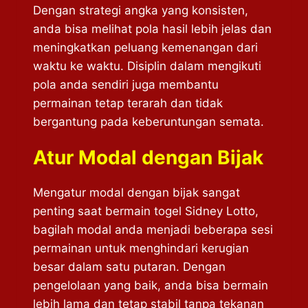
Dengan strategi angka yang konsisten,
anda bisa melihat pola hasil lebih jelas dan
meningkatkan peluang kemenangan dari
waktu ke waktu. Disiplin dalam mengikuti
pola anda sendiri juga membantu
permainan tetap terarah dan tidak
bergantung pada keberuntungan semata.
Atur Modal dengan Bijak
Mengatur modal dengan bijak sangat
penting saat bermain togel Sidney Lotto,
bagilah modal anda menjadi beberapa sesi
permainan untuk menghindari kerugian
besar dalam satu putaran. Dengan
pengelolaan yang baik, anda bisa bermain
lebih lama dan tetap stabil tanpa tekanan