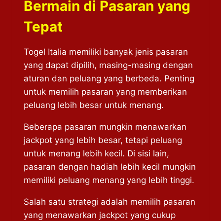
Bermain di Pasaran yang
Tepat
Togel Italia memiliki banyak jenis pasaran
yang dapat dipilih, masing-masing dengan
aturan dan peluang yang berbeda. Penting
untuk memilih pasaran yang memberikan
peluang lebih besar untuk menang.
Beberapa pasaran mungkin menawarkan
jackpot yang lebih besar, tetapi peluang
untuk menang lebih kecil. Di sisi lain,
pasaran dengan hadiah lebih kecil mungkin
memiliki peluang menang yang lebih tinggi.
Salah satu strategi adalah memilih pasaran
yang menawarkan jackpot yang cukup