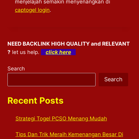
menjelajah semakin menyenangkan di
captogel login
.
NEED BACKLINK HIGH QUALITY and RELEVANT
?
let us help.
click here
Search
Search
Recent Posts
Strategi Togel PCSO Menang Mudah
Tips Dan Trik Meraih Kemenangan Besar Di