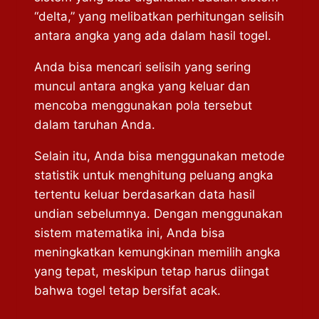
“delta,” yang melibatkan perhitungan selisih
antara angka yang ada dalam hasil togel.
Anda bisa mencari selisih yang sering
muncul antara angka yang keluar dan
mencoba menggunakan pola tersebut
dalam taruhan Anda.
Selain itu, Anda bisa menggunakan metode
statistik untuk menghitung peluang angka
tertentu keluar berdasarkan data hasil
undian sebelumnya. Dengan menggunakan
sistem matematika ini, Anda bisa
meningkatkan kemungkinan memilih angka
yang tepat, meskipun tetap harus diingat
bahwa togel tetap bersifat acak.