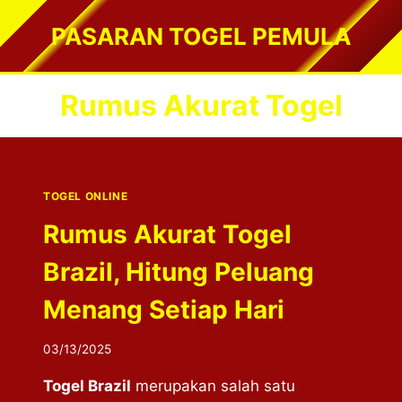
Skip
PASARAN TOGEL PEMULA
to
content
Rumus Akurat Togel
TOGEL ONLINE
Rumus Akurat Togel
Brazil, Hitung Peluang
Menang Setiap Hari
03/13/2025
Togel Brazil
merupakan salah satu