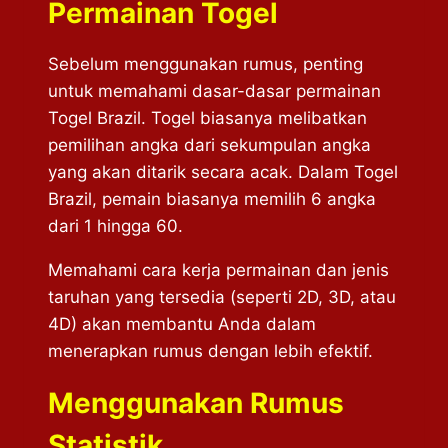
Permainan Togel
Sebelum menggunakan rumus, penting
untuk memahami dasar-dasar permainan
Togel Brazil. Togel biasanya melibatkan
pemilihan angka dari sekumpulan angka
yang akan ditarik secara acak. Dalam Togel
Brazil, pemain biasanya memilih 6 angka
dari 1 hingga 60.
Memahami cara kerja permainan dan jenis
taruhan yang tersedia (seperti 2D, 3D, atau
4D) akan membantu Anda dalam
menerapkan rumus dengan lebih efektif.
Menggunakan Rumus
Statistik