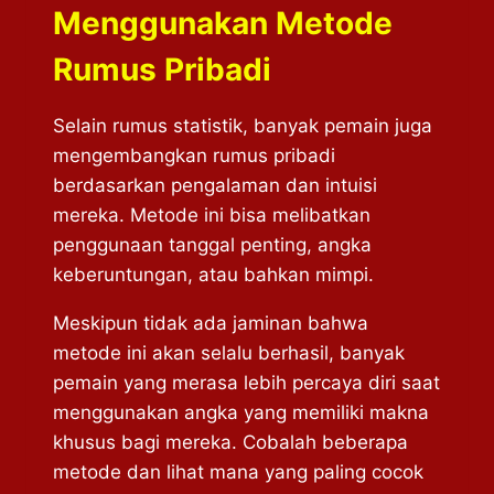
Menggunakan Metode
Rumus Pribadi
Selain rumus statistik, banyak pemain juga
mengembangkan rumus pribadi
berdasarkan pengalaman dan intuisi
mereka. Metode ini bisa melibatkan
penggunaan tanggal penting, angka
keberuntungan, atau bahkan mimpi.
Meskipun tidak ada jaminan bahwa
metode ini akan selalu berhasil, banyak
pemain yang merasa lebih percaya diri saat
menggunakan angka yang memiliki makna
khusus bagi mereka. Cobalah beberapa
metode dan lihat mana yang paling cocok