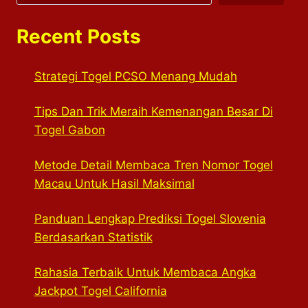
Recent Posts
Strategi Togel PCSO Menang Mudah
Tips Dan Trik Meraih Kemenangan Besar Di
Togel Gabon
Metode Detail Membaca Tren Nomor Togel
Macau Untuk Hasil Maksimal
Panduan Lengkap Prediksi Togel Slovenia
Berdasarkan Statistik
Rahasia Terbaik Untuk Membaca Angka
Jackpot Togel California