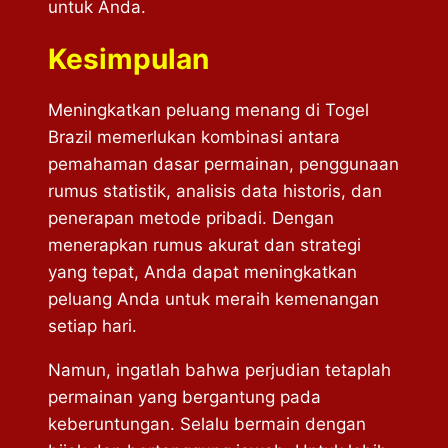
untuk Anda.
Kesimpulan
Meningkatkan peluang menang di Togel
Brazil memerlukan kombinasi antara
pemahaman dasar permainan, penggunaan
rumus statistik, analisis data historis, dan
penerapan metode pribadi. Dengan
menerapkan rumus akurat dan strategi
yang tepat, Anda dapat meningkatkan
peluang Anda untuk meraih kemenangan
setiap hari.
Namun, ingatlah bahwa perjudian tetaplah
permainan yang bergantung pada
keberuntungan. Selalu bermain dengan