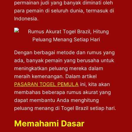
permainan judi yang banyak diminati oleh
para pemain di seluruh dunia, termasuk di
Indonesia.
Dengan berbagai metode dan rumus yang
ada, banyak pemain yang berusaha untuk
meningkatkan peluang mereka dalam
meraih kemenangan. Dalam artikel
PASARAN TOGEL PEMULA
ini, kita akan
membahas beberapa rumus akurat yang
dapat membantu Anda menghitung
peluang menang di Togel Brazil setiap hari.
Memahami Dasar