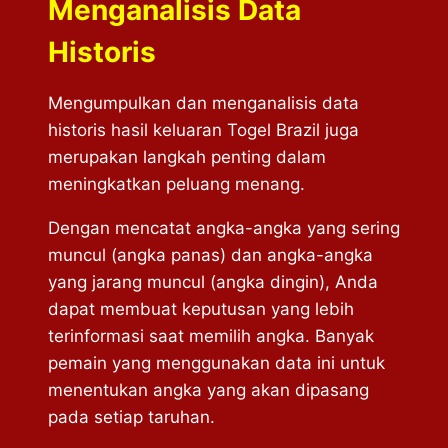
Menganalisis Data
Historis
Mengumpulkan dan menganalisis data
historis hasil keluaran Togel Brazil juga
merupakan langkah penting dalam
meningkatkan peluang menang.
Dengan mencatat angka-angka yang sering
muncul (angka panas) dan angka-angka
yang jarang muncul (angka dingin), Anda
dapat membuat keputusan yang lebih
terinformasi saat memilih angka. Banyak
pemain yang menggunakan data ini untuk
menentukan angka yang akan dipasang
pada setiap taruhan.