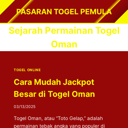
Skip
PASARAN TOGEL PEMULA
to
content
Sejarah Permainan Togel
Oman
TOGEL ONLINE
Cara Mudah Jackpot
Besar di Togel Oman
03/13/2025
Togel Oman, atau “Toto Gelap,” adalah
permainan tebak angka yang populer di