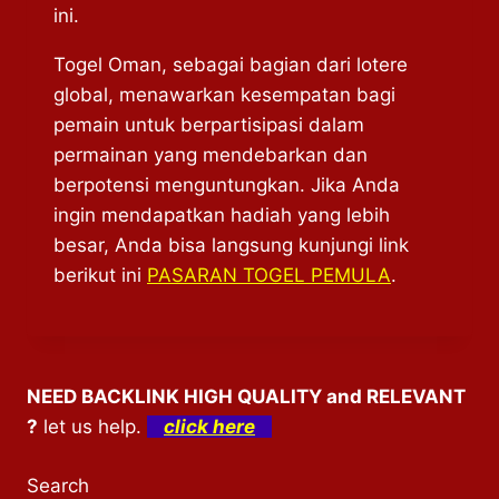
ini.
Togel Oman, sebagai bagian dari lotere
global, menawarkan kesempatan bagi
pemain untuk berpartisipasi dalam
permainan yang mendebarkan dan
berpotensi menguntungkan. Jika Anda
ingin mendapatkan hadiah yang lebih
besar, Anda bisa langsung kunjungi link
berikut ini
PASARAN TOGEL PEMULA
.
NEED BACKLINK HIGH QUALITY and RELEVANT
?
let us help.
click here
Search