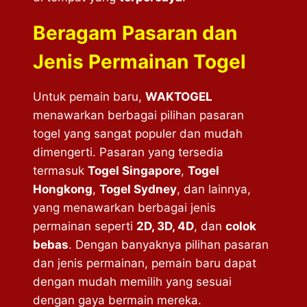
Beragam Pasaran dan
Jenis Permainan Togel
Untuk pemain baru,
WAKTOGEL
menawarkan berbagai pilihan pasaran
togel yang sangat populer dan mudah
dimengerti. Pasaran yang tersedia
termasuk
Togel Singapore
,
Togel
Hongkong
,
Togel Sydney
, dan lainnya,
yang menawarkan berbagai jenis
permainan seperti
2D, 3D, 4D
, dan
colok
bebas
. Dengan banyaknya pilihan pasaran
dan jenis permainan, pemain baru dapat
dengan mudah memilih yang sesuai
dengan gaya bermain mereka.