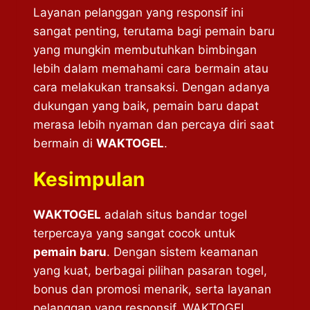
Layanan pelanggan yang responsif ini
sangat penting, terutama bagi pemain baru
yang mungkin membutuhkan bimbingan
lebih dalam memahami cara bermain atau
cara melakukan transaksi. Dengan adanya
dukungan yang baik, pemain baru dapat
merasa lebih nyaman dan percaya diri saat
bermain di
WAKTOGEL
.
Kesimpulan
WAKTOGEL
adalah situs bandar togel
terpercaya yang sangat cocok untuk
pemain baru
. Dengan sistem keamanan
yang kuat, berbagai pilihan pasaran togel,
bonus dan promosi menarik, serta layanan
pelanggan yang responsif, WAKTOGEL