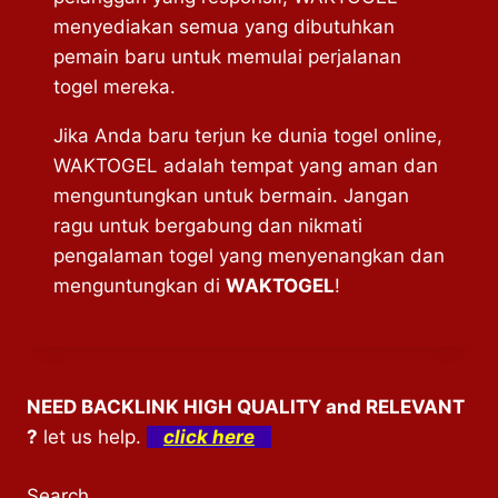
menyediakan semua yang dibutuhkan
pemain baru untuk memulai perjalanan
togel mereka.
Jika Anda baru terjun ke dunia togel online,
WAKTOGEL adalah tempat yang aman dan
menguntungkan untuk bermain. Jangan
ragu untuk bergabung dan nikmati
pengalaman togel yang menyenangkan dan
menguntungkan di
WAKTOGEL
!
NEED BACKLINK HIGH QUALITY and RELEVANT
?
let us help.
click here
Search