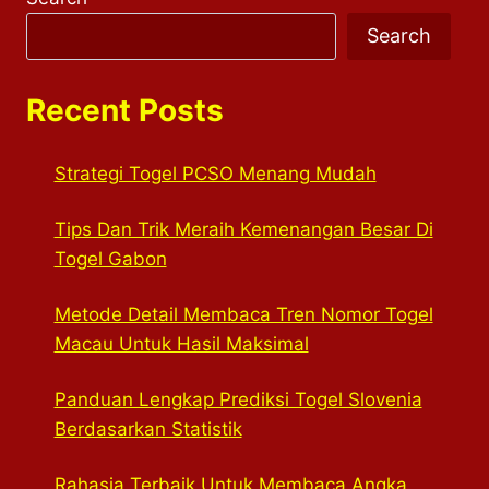
Search
Recent Posts
Strategi Togel PCSO Menang Mudah
Tips Dan Trik Meraih Kemenangan Besar Di
Togel Gabon
Metode Detail Membaca Tren Nomor Togel
Macau Untuk Hasil Maksimal
Panduan Lengkap Prediksi Togel Slovenia
Berdasarkan Statistik
Rahasia Terbaik Untuk Membaca Angka