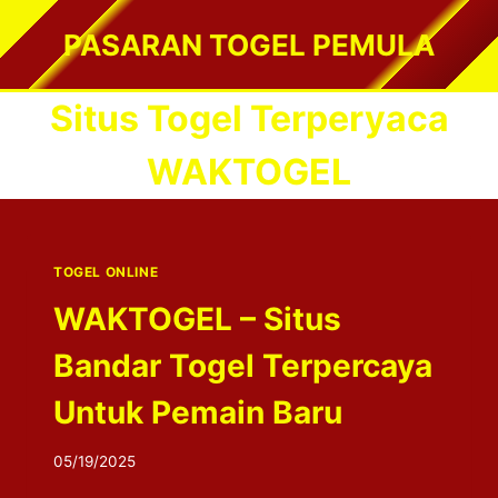
Skip
PASARAN TOGEL PEMULA
to
content
Situs Togel Terperyaca
WAKTOGEL
TOGEL ONLINE
WAKTOGEL – Situs
Bandar Togel Terpercaya
Untuk Pemain Baru
05/19/2025