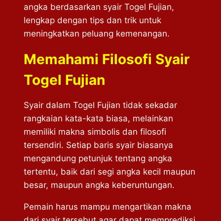
angka berdasarkan syair Togel Fujian,
lengkap dengan tips dan trik untuk
meningkatkan peluang kemenangan.
Memahami Filosofi Syair
Togel Fujian
Syair dalam Togel Fujian tidak sekadar
rangkaian kata-kata biasa, melainkan
memiliki makna simbolis dan filosofi
tersendiri. Setiap baris syair biasanya
mengandung petunjuk tentang angka
tertentu, baik dari segi angka kecil maupun
besar, maupun angka keberuntungan.
Pemain harus mampu mengartikan makna
dari syair tersebut agar dapat memprediksi