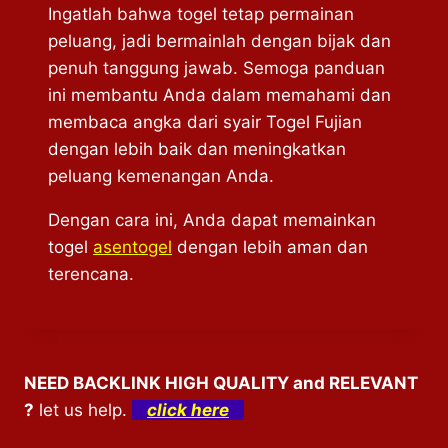
Ingatlah bahwa togel tetap permainan
peluang, jadi bermainlah dengan bijak dan
penuh tanggung jawab. Semoga panduan
ini membantu Anda dalam memahami dan
membaca angka dari syair Togel Fujian
dengan lebih baik dan meningkatkan
peluang kemenangan Anda.
Dengan cara ini, Anda dapat memainkan
togel
asentogel
dengan lebih aman dan
terencana.
NEED BACKLINK HIGH QUALITY and RELEVANT
?
let us help.
click here