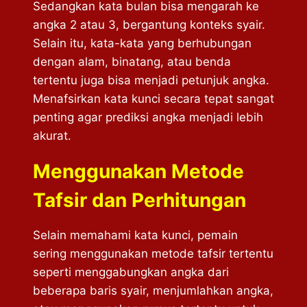
Sedangkan kata bulan bisa mengarah ke
angka 2 atau 3, bergantung konteks syair.
Selain itu, kata-kata yang berhubungan
dengan alam, binatang, atau benda
tertentu juga bisa menjadi petunjuk angka.
Menafsirkan kata kunci secara tepat sangat
penting agar prediksi angka menjadi lebih
akurat.
Menggunakan Metode
Tafsir dan Perhitungan
Selain memahami kata kunci, pemain
sering menggunakan metode tafsir tertentu
seperti menggabungkan angka dari
beberapa baris syair, menjumlahkan angka,