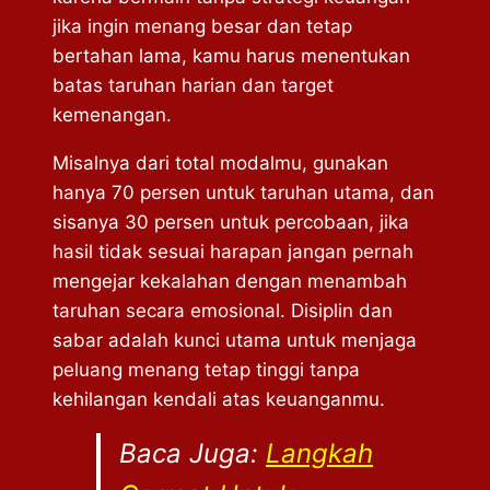
jika ingin menang besar dan tetap
bertahan lama, kamu harus menentukan
batas taruhan harian dan target
kemenangan.
Misalnya dari total modalmu, gunakan
hanya 70 persen untuk taruhan utama, dan
sisanya 30 persen untuk percobaan, jika
hasil tidak sesuai harapan jangan pernah
mengejar kekalahan dengan menambah
taruhan secara emosional. Disiplin dan
sabar adalah kunci utama untuk menjaga
peluang menang tetap tinggi tanpa
kehilangan kendali atas keuanganmu.
Baca Juga:
Langkah