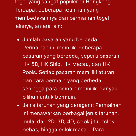
togel yang sangat populer di Hongkong.
Terdapat beberapa keunikan yang
membedakannya dari permainan togel
lainnya, antara lain:
Jumlah pasaran yang berbeda:
Permainan ini memiliki beberapa
pasaran yang berbeda, seperti pasaran
HK 6D, HK Shio, HK Macau, dan HK
Pools. Setiap pasaran memiliki aturan
dan cara bermain yang berbeda,
sehingga para pemain memiliki banyak
pilihan untuk bermain.
Jenis taruhan yang beragam: Permainan
ini menawarkan berbagai jenis taruhan,
mulai dari 2D, 3D, 4D, colok jitu, colok
bebas, hingga colok macau. Para