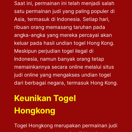
Saat ini, permainan ini telah menjadi salah
satu permainan judi yang paling populer di
Asia, termasuk di Indonesia. Setiap hari,
ribuan orang memasang taruhan pada
angka-angka yang mereka percayai akan
keluar pada hasil undian togel Hong Kong.
Meskipun perjudian togel ilegal di
Indonesia, namun banyak orang tetap
memainkannya secara online melalui situs
judi online yang mengakses undian togel
dari berbagai negara, termasuk Hong Kong.
Keunikan Togel
Hongkong
Togel Hongkong merupakan permainan judi