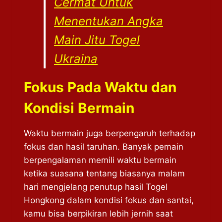
Cermat Untuk
Menentukan Angka
Main Jitu Togel
Ukraina
Fokus Pada Waktu dan
Kondisi Bermain
Waktu bermain juga berpengaruh terhadap
fokus dan hasil taruhan. Banyak pemain
berpengalaman memili waktu bermain
ketika suasana tentang biasanya malam
hari mengjelang penutup hasil Togel
Hongkong dalam kondisi fokus dan santai,
kamu bisa berpikiran lebih jernih saat