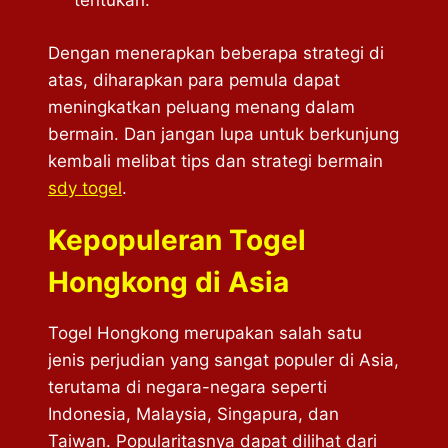
tentukan.
Dengan menerapkan beberapa strategi di
atas, diharapkan para pemula dapat
meningkatkan peluang menang dalam
bermain. Dan jangan lupa untuk berkunjung
kembali melibat tips dan strategi bermain
sdy togel
.
Kepopuleran Togel
Hongkong di Asia
Togel Hongkong merupakan salah satu
jenis perjudian yang sangat populer di Asia,
terutama di negara-negara seperti
Indonesia, Malaysia, Singapura, dan
Taiwan. Popularitasnya dapat dilihat dari