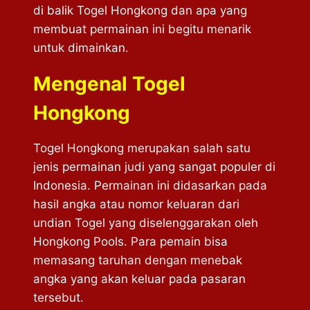
di balik Togel Hongkong dan apa yang
membuat permainan ini begitu menarik
untuk dimainkan.
Mengenal Togel
Hongkong
Togel Hongkong merupakan salah satu
jenis permainan judi yang sangat populer di
Indonesia. Permainan ini didasarkan pada
hasil angka atau nomor keluaran dari
undian Togel yang diselenggarakan oleh
Hongkong Pools. Para pemain bisa
memasang taruhan dengan menebak
angka yang akan keluar pada pasaran
tersebut.