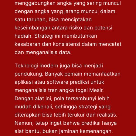
menggabungkan angka yang sering muncul
dengan angka yang jarang muncul dalam
satu taruhan, bisa menciptakan
keseimbangan antara risiko dan potensi
hadiah. Strategi ini membutuhkan
kesabaran dan konsistensi dalam mencatat
dan menganalisis data.
Teknologi modern juga bisa menjadi
pendukung. Banyak pemain memanfaatkan
aplikasi atau software prediksi untuk
menganalisis tren angka togel Mesir.
Dengan alat ini, pola tersembunyi lebih
mudah dikenali, sehingga strategi yang
diterapkan bisa lebih terukur dan realistis.
Namun, tetap ingat bahwa prediksi hanya
alat bantu, bukan jaminan kemenangan.