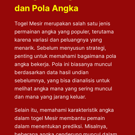
dan Pola Angka
Togel Mesir merupakan salah satu jenis
permainan angka yang populer, terutama
karena variasi dan peluangnya yang
menarik. Sebelum menyusun strategi,
penting untuk memahami bagaimana pola
angka bekerja. Pola ini biasanya muncul
berdasarkan data hasil undian
sebelumnya, yang bisa dianalisis untuk
melihat angka mana yang sering muncul
dan mana yang jarang keluar.
Selain itu, memahami karakteristik angka
dalam togel Mesir membantu pemain
dalam menentukan prediksi. Misalnya,
beberapa angka cenderung muncul dalam