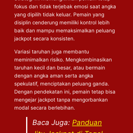
fokus dan tidak terjebak emosi saat angka
yang dipilih tidak keluar. Pemain yang
disiplin cenderung memiliki kontrol lebih
baik dan mampu memaksimalkan peluang
jackpot secara konsisten.
Variasi taruhan juga membantu
meminimalkan risiko. Mengkombinasikan
taruhan kecil dan besar, atau bermain
dengan angka aman serta angka
spekulatif, menciptakan peluang ganda.
Dengan pendekatan ini, pemain tetap bisa
mengejar jackpot tanpa mengorbankan
modal secara berlebihan.
Baca Juga:
Panduan