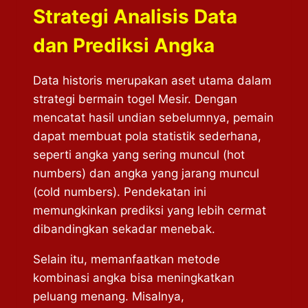
Strategi Analisis Data
dan Prediksi Angka
Data historis merupakan aset utama dalam
strategi bermain togel Mesir. Dengan
mencatat hasil undian sebelumnya, pemain
dapat membuat pola statistik sederhana,
seperti angka yang sering muncul (hot
numbers) dan angka yang jarang muncul
(cold numbers). Pendekatan ini
memungkinkan prediksi yang lebih cermat
dibandingkan sekadar menebak.
Selain itu, memanfaatkan metode
kombinasi angka bisa meningkatkan
peluang menang. Misalnya,