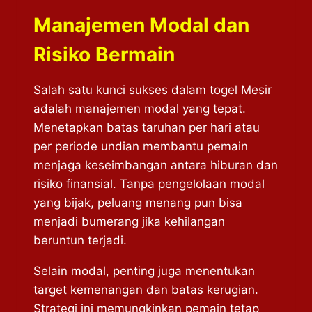
Manajemen Modal dan
Risiko Bermain
Salah satu kunci sukses dalam togel Mesir
adalah manajemen modal yang tepat.
Menetapkan batas taruhan per hari atau
per periode undian membantu pemain
menjaga keseimbangan antara hiburan dan
risiko finansial. Tanpa pengelolaan modal
yang bijak, peluang menang pun bisa
menjadi bumerang jika kehilangan
beruntun terjadi.
Selain modal, penting juga menentukan
target kemenangan dan batas kerugian.
Strategi ini memungkinkan pemain tetap