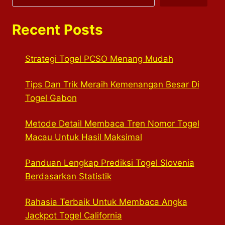
Recent Posts
Strategi Togel PCSO Menang Mudah
Tips Dan Trik Meraih Kemenangan Besar Di
Togel Gabon
Metode Detail Membaca Tren Nomor Togel
Macau Untuk Hasil Maksimal
Panduan Lengkap Prediksi Togel Slovenia
Berdasarkan Statistik
Rahasia Terbaik Untuk Membaca Angka
Jackpot Togel California