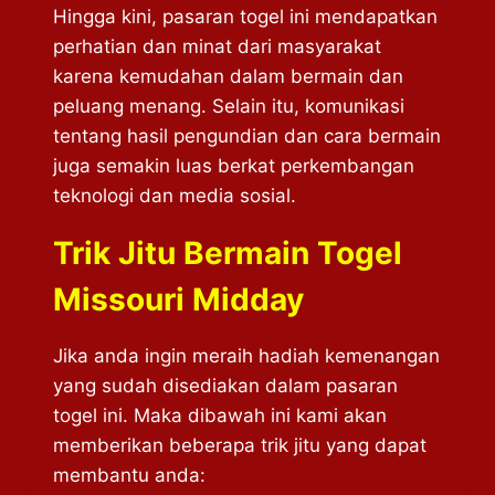
Hingga kini, pasaran togel ini mendapatkan
perhatian dan minat dari masyarakat
karena kemudahan dalam bermain dan
peluang menang. Selain itu, komunikasi
tentang hasil pengundian dan cara bermain
juga semakin luas berkat perkembangan
teknologi dan media sosial.
Trik Jitu Bermain Togel
Missouri Midday
Jika anda ingin meraih hadiah kemenangan
yang sudah disediakan dalam pasaran
togel ini. Maka dibawah ini kami akan
memberikan beberapa trik jitu yang dapat
membantu anda: