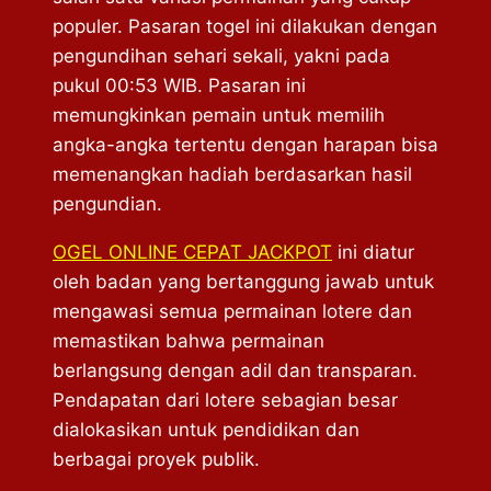
populer. Pasaran togel ini dilakukan dengan
pengundihan sehari sekali, yakni pada
pukul 00:53 WIB. Pasaran ini
memungkinkan pemain untuk memilih
angka-angka tertentu dengan harapan bisa
memenangkan hadiah berdasarkan hasil
pengundian.
OGEL ONLINE CEPAT JACKPOT
ini diatur
oleh badan yang bertanggung jawab untuk
mengawasi semua permainan lotere dan
memastikan bahwa permainan
berlangsung dengan adil dan transparan.
Pendapatan dari lotere sebagian besar
dialokasikan untuk pendidikan dan
berbagai proyek publik.