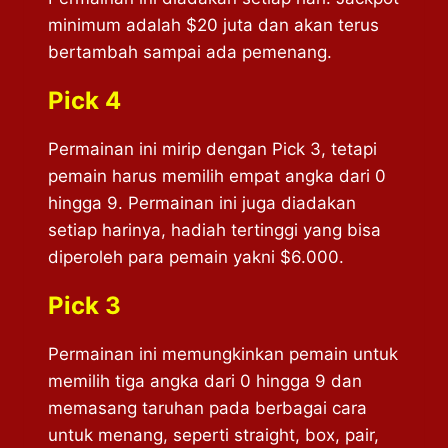
minimum adalah $20 juta dan akan terus
bertambah sampai ada pemenang.
Pick 4
Permainan ini mirip dengan Pick 3, tetapi
pemain harus memilih empat angka dari 0
hingga 9. Permainan ini juga diadakan
setiap harinya, hadiah tertinggi yang bisa
diperoleh para pemain yakni $6.000.
Pick 3
Permainan ini memungkinkan pemain untuk
memilih tiga angka dari 0 hingga 9 dan
memasang taruhan pada berbagai cara
untuk menang, seperti straight, box, pair,