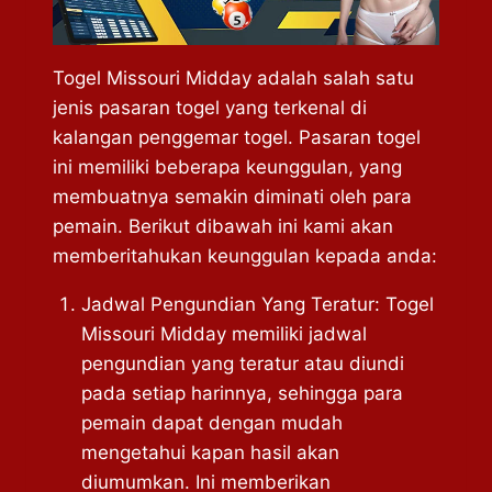
Togel Missouri Midday adalah salah satu
jenis pasaran togel yang terkenal di
kalangan penggemar togel. Pasaran togel
ini memiliki beberapa keunggulan, yang
membuatnya semakin diminati oleh para
pemain. Berikut dibawah ini kami akan
memberitahukan keunggulan kepada anda:
Jadwal Pengundian Yang Teratur: Togel
Missouri Midday memiliki jadwal
pengundian yang teratur atau diundi
pada setiap harinnya, sehingga para
pemain dapat dengan mudah
mengetahui kapan hasil akan
diumumkan. Ini memberikan