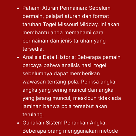
Pahami Aturan Permainan: Sebelum
bermain, pelajari aturan dan format
taruhan Togel Missouri Midday. Ini akan
membantu anda memahami cara
permainan dan jenis taruhan yang
tersedia.
Analisis Data Historis: Beberapa pemain
percaya bahwa analisis hasil togel
sebelumnya dapat memberikan
wawasan tentang pola. Periksa angka-
angka yang sering muncul dan angka
yang jarang muncul, meskipun tidak ada
jaminan bahwa pola tersebut akan
terulang.
Gunakan Sistem Penarikan Angka:
Beberapa orang menggunakan metode