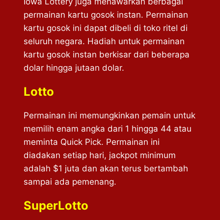
Iowa Lottery juga menawarkan berbagai
permainan kartu gosok instan. Permainan
kartu gosok ini dapat dibeli di toko ritel di
seluruh negara. Hadiah untuk permainan
kartu gosok instan berkisar dari beberapa
dolar hingga jutaan dolar.
Lotto
Permainan ini memungkinkan pemain untuk
memilih enam angka dari 1 hingga 44 atau
meminta Quick Pick. Permainan ini
diadakan setiap hari, jackpot minimum
adalah $1 juta dan akan terus bertambah
sampai ada pemenang.
SuperLotto