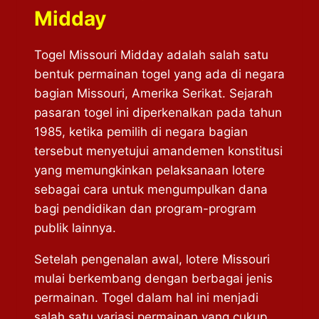
Midday
Togel Missouri Midday adalah salah satu
bentuk permainan togel yang ada di negara
bagian Missouri, Amerika Serikat. Sejarah
pasaran togel ini diperkenalkan pada tahun
1985, ketika pemilih di negara bagian
tersebut menyetujui amandemen konstitusi
yang memungkinkan pelaksanaan lotere
sebagai cara untuk mengumpulkan dana
bagi pendidikan dan program-program
publik lainnya.
Setelah pengenalan awal, lotere Missouri
mulai berkembang dengan berbagai jenis
permainan. Togel dalam hal ini menjadi
salah satu variasi permainan yang cukup