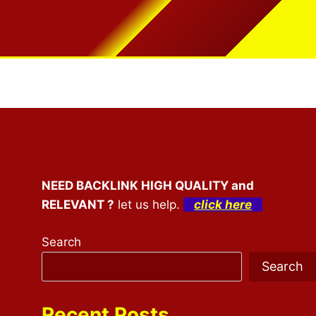
NEED BACKLINK HIGH QUALITY and
RELEVANT ?
let us help.
click here
Search
Search
Recent Posts