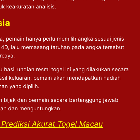
uk keakuratan analisis.
sia
, pemain hanya perlu memilih angka sesuai jenis
au 4D, lalu memasang taruhan pada angka tersebut
rcaya.
hasil undian resmi togel ini yang dilakukan secara
 hasil keluaran, pemain akan mendapatkan hadiah
an yang dipilih.
n bijak dan bermain secara bertanggung jawab
kan dan menguntungkan.
Prediksi Akurat Togel Macau