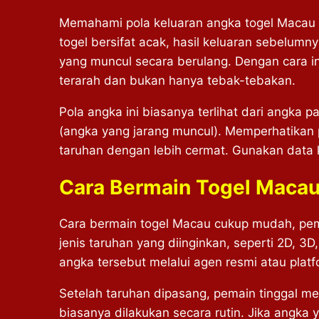
Memahami pola keluaran angka togel Macau a
togel bersifat acak, hasil keluaran sebelumny
yang muncul secara berulang. Dengan cara i
terarah dan bukan hanya tebak-tebakan.
Pola angka ini biasanya terlihat dari angka 
(angka yang jarang muncul). Memperhatika
taruhan dengan lebih cermat. Gunakan data k
Cara Bermain Togel Maca
Cara bermain togel Macau cukup mudah, pem
jenis taruhan yang diinginkan, seperti 2D, 
angka tersebut melalui agen resmi atau platf
Setelah taruhan dipasang, pemain tinggal m
biasanya dilakukan secara rutin. Jika angka 