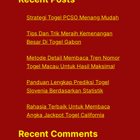
Strategi Togel PCSO Menang Mudah
Tips Dan Trik Meraih Kemenangan
Besar Di Togel Gabon
Metode Detail Membaca Tren Nomor
Togel Macau Untuk Hasil Maksimal
Panduan Lengkap Prediksi Togel
Slovenia Berdasarkan Statistik
Rahasia Terbaik Untuk Membaca
Angka Jackpot Togel California
Recent Comments