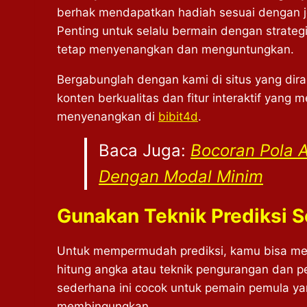
berhak mendapatkan hadiah sesuai dengan je
Penting untuk selalu bermain dengan strate
tetap menyenangkan dan menguntungkan.
Bergabunglah dengan kami di situs yang d
konten berkualitas dan fitur interaktif yan
menyenangkan di
bibit4d
.
Baca Juga:
Bocoran Pola A
Dengan Modal Minim
Gunakan Teknik Prediksi 
Untuk mempermudah prediksi, kamu bisa mem
hitung angka atau teknik pengurangan dan 
sederhana ini cocok untuk pemain pemula ya
membingungkan.