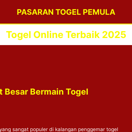
PASARAN TOGEL PEMULA
Togel Online Terbaik 2025
t Besar Bermain Togel
 yang sangat populer di kalangan penggemar togel