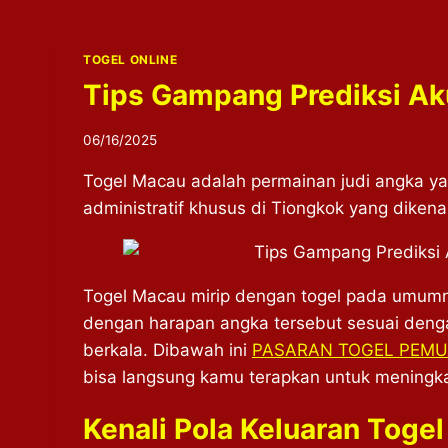
TOGEL ONLINE
Tips Gampang Prediksi Ak
06/16/2025
Togel Macau adalah permainan judi angka y
administratif khusus di Tiongkok yang dikenal
Togel Macau mirip dengan togel pada umumn
dengan harapan angka tersebut sesuai denga
berkala. Dibawah ini
PASARAN TOGEL PEM
bisa langsung kamu terapkan untuk meningk
Kenali Pola Keluaran Toge