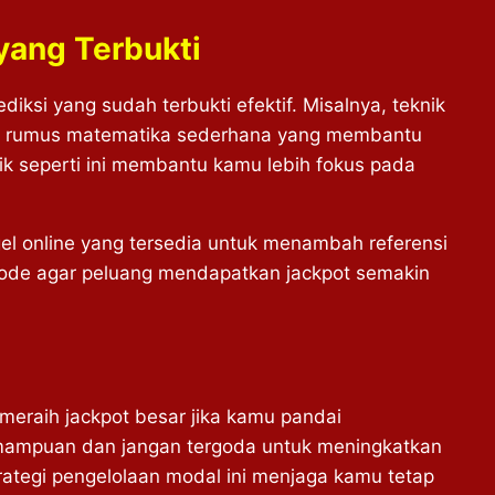
yang Terbukti
ksi yang sudah terbukti efektif. Misalnya, teknik
u rumus matematika sederhana yang membantu
nik seperti ini membantu kamu lebih fokus pada
ogel online yang tersedia untuk menambah referensi
tode agar peluang mendapatkan jackpot semakin
eraih jackpot besar jika kamu pandai
emampuan dan jangan tergoda untuk meningkatkan
trategi pengelolaan modal ini menjaga kamu tetap