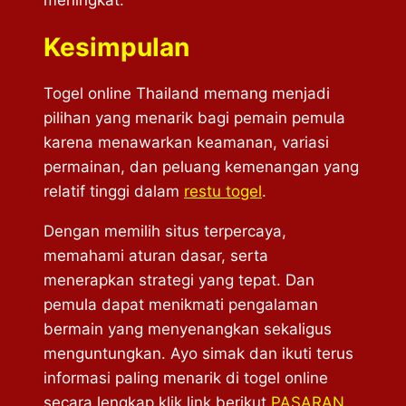
meningkat.
Kesimpulan
Togel online Thailand memang menjadi
pilihan yang menarik bagi pemain pemula
karena menawarkan keamanan, variasi
permainan, dan peluang kemenangan yang
relatif tinggi dalam
restu togel
.
Dengan memilih situs terpercaya,
memahami aturan dasar, serta
menerapkan strategi yang tepat. Dan
pemula dapat menikmati pengalaman
bermain yang menyenangkan sekaligus
menguntungkan. Ayo simak dan ikuti terus
informasi paling menarik di togel online
secara lengkap klik link berikut
PASARAN