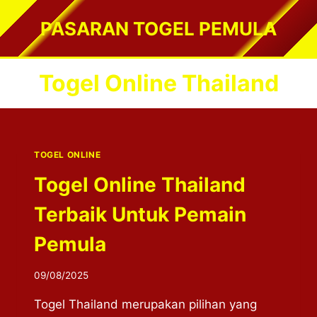
Skip
PASARAN TOGEL PEMULA
to
content
Togel Online Thailand
TOGEL ONLINE
Togel Online Thailand
Terbaik Untuk Pemain
Pemula
09/08/2025
Togel Thailand merupakan pilihan yang