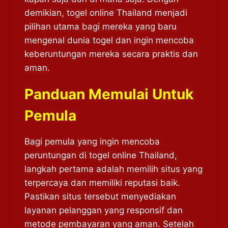
demikian, togel online Thailand menjadi
pilihan utama bagi mereka yang baru
mengenal dunia togel dan ingin mencoba
keberuntungan mereka secara praktis dan
aman.
Panduan Memulai Untuk
Pemula
Bagi pemula yang ingin mencoba
peruntungan di togel online Thailand,
langkah pertama adalah memilih situs yang
terpercaya dan memiliki reputasi baik.
Pastikan situs tersebut menyediakan
layanan pelanggan yang responsif dan
metode pembayaran yang aman. Setelah