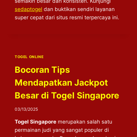
semakin besar dan konsisten. Kunjungi
sedaptogel
dan buktikan sendiri layanan
super cepat dari situs resmi terpercaya ini.
TOGEL ONLINE
Bocoran Tips
Mendapatkan Jackpot
Besar di Togel Singapore
03/13/2025
Togel Singapore
merupakan salah satu
permainan judi yang sangat populer di