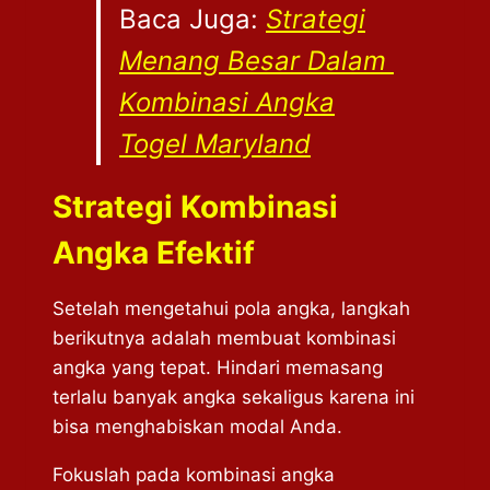
Baca Juga:
Strategi
Menang Besar Dalam ​
Kombinasi Angka
Togel Maryland
Strategi Kombinasi
Angka Efektif
Setelah mengetahui pola angka, langkah
berikutnya adalah membuat kombinasi
angka yang tepat. Hindari memasang
terlalu banyak angka sekaligus karena ini
bisa menghabiskan modal Anda.
Fokuslah pada kombinasi angka