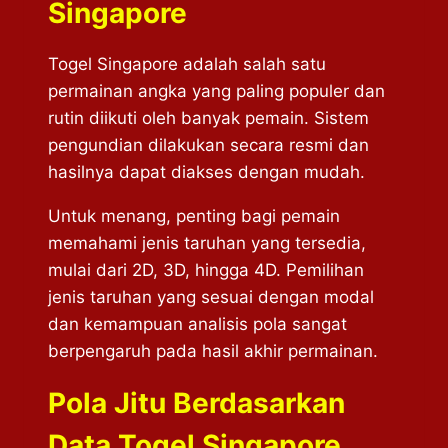
Singapore
Togel Singapore adalah salah satu
permainan angka yang paling populer dan
rutin diikuti oleh banyak pemain. Sistem
pengundian dilakukan secara resmi dan
hasilnya dapat diakses dengan mudah.
Untuk menang, penting bagi pemain
memahami jenis taruhan yang tersedia,
mulai dari 2D, 3D, hingga 4D. Pemilihan
jenis taruhan yang sesuai dengan modal
dan kemampuan analisis pola sangat
berpengaruh pada hasil akhir permainan.
Pola Jitu Berdasarkan
Data Togel Singapore