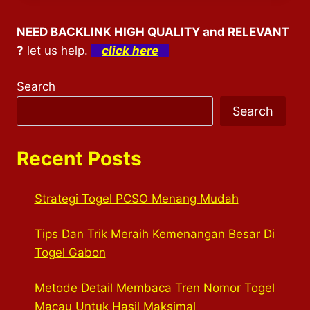
NEED BACKLINK HIGH QUALITY and RELEVANT
?
let us help.
click here
Search
Search
Recent Posts
Strategi Togel PCSO Menang Mudah
Tips Dan Trik Meraih Kemenangan Besar Di
Togel Gabon
Metode Detail Membaca Tren Nomor Togel
Macau Untuk Hasil Maksimal