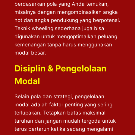
berdasarkan pola yang Anda temukan,
misalnya dengan mengombinasikan angka
hot dan angka pendukung yang berpotensi.
Teknik wheeling sederhana juga bisa
digunakan untuk mengoptimalkan peluang
kemenangan tanpa harus menggunakan
modal besar.
Disiplin & Pengelolaan
Modal
Selain pola dan strategi, pengelolaan
modal adalah faktor penting yang sering
terlupakan. Tetapkan batas maksimal
taruhan dan jangan mudah tergoda untuk
terus bertaruh ketika sedang mengalami