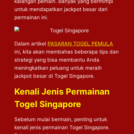
kalangan pemain. Banyak yang bermimpi
untuk mendapatkan jackpot besar dari
permainan ini.
Dalam artikel
PASARAN TOGEL PEMULA
ini, kita akan membahas beberapa tips dan
strategi yang bisa membantu Anda
meningkatkan peluang untuk meraih
jackpot besar di Togel Singapore.
Kenali Jenis Permainan
Togel Singapore
Sebelum mulai bermain, penting untuk
kenali jenis permainan Togel Singapore.