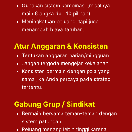
Gunakan sistem kombinasi (misalnya
main 6 angka dari 10 pilihan).
Meningkatkan peluang, tapi juga
menambah biaya taruhan.
Atur Anggaran & Konsisten
Tentukan anggaran harian/mingguan.
Jangan tergoda mengejar kekalahan.
Konsisten bermain dengan pola yang
sama jika Anda percaya pada strategi
tertentu.
Gabung Grup / Sindikat
Bermain bersama teman-teman dengan
sistem patungan.
Peluang menang lebih tinggi karena