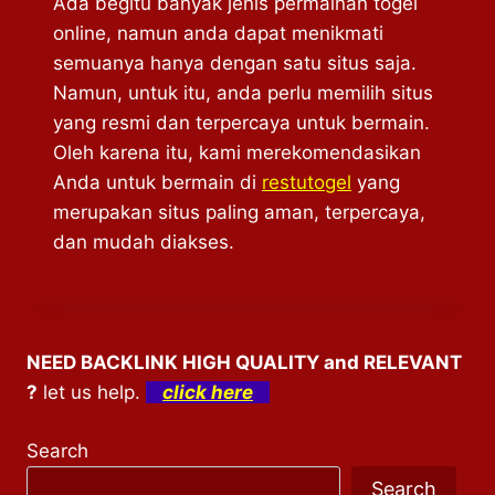
Ada begitu banyak jenis permainan togel
online, namun anda dapat menikmati
semuanya hanya dengan satu situs saja.
Namun, untuk itu, anda perlu memilih situs
yang resmi dan terpercaya untuk bermain.
Oleh karena itu, kami merekomendasikan
Anda untuk bermain di
restutogel
yang
merupakan situs paling aman, terpercaya,
dan mudah diakses.
NEED BACKLINK HIGH QUALITY and RELEVANT
?
let us help.
click here
Search
Search