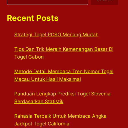
Recent Posts
Strategi Togel PCSO Menang Mudah
Tips Dan Trik Meraih Kemenangan Besar Di
Togel Gabon
Metode Detail Membaca Tren Nomor Togel
Macau Untuk Hasil Maksimal
Panduan Lengkap Prediksi Togel Slovenia
Berdasarkan Statistik
Rahasia Terbaik Untuk Membaca Angka
Jackpot Togel California