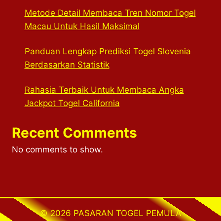
Metode Detail Membaca Tren Nomor Togel
Macau Untuk Hasil Maksimal
Panduan Lengkap Prediksi Togel Slovenia
Berdasarkan Statistik
Rahasia Terbaik Untuk Membaca Angka
Jackpot Togel California
Recent Comments
No comments to show.
© 2026
PASARAN TOGEL PEMULA