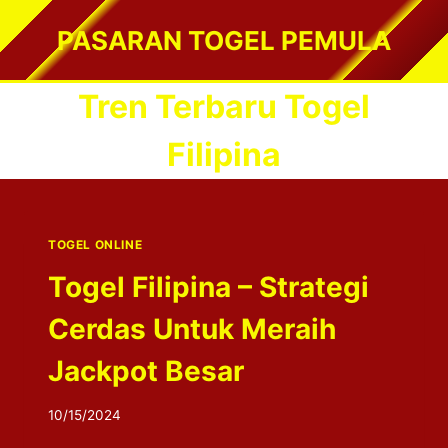
Skip
PASARAN TOGEL PEMULA
to
content
Tren Terbaru Togel
Filipina
TOGEL ONLINE
Togel Filipina – Strategi
Cerdas Untuk Meraih
Jackpot Besar
10/15/2024