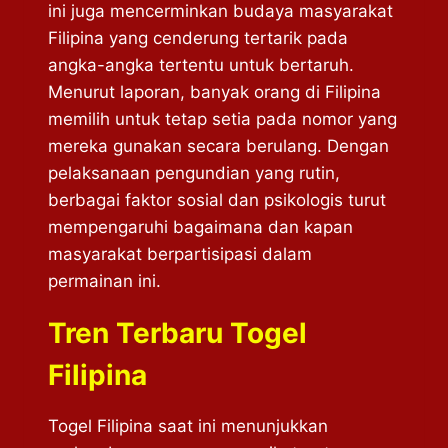
ini juga mencerminkan budaya masyarakat
Filipina yang cenderung tertarik pada
angka-angka tertentu untuk bertaruh.
Menurut laporan, banyak orang di Filipina
memilih untuk tetap setia pada nomor yang
mereka gunakan secara berulang. Dengan
pelaksanaan pengundian yang rutin,
berbagai faktor sosial dan psikologis turut
mempengaruhi bagaimana dan kapan
masyarakat berpartisipasi dalam
permainan ini.
Tren Terbaru Togel
Filipina
Togel Filipina saat ini menunjukkan