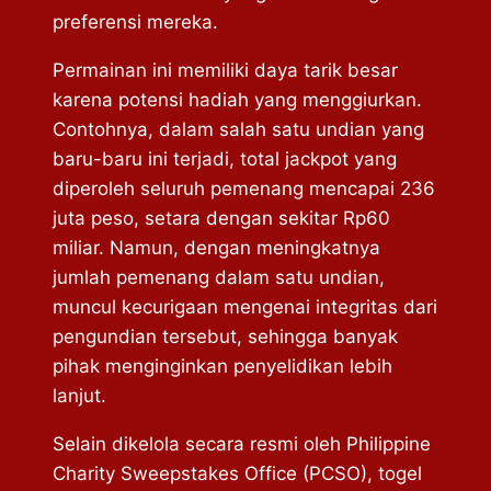
preferensi mereka.
Permainan ini memiliki daya tarik besar
karena potensi hadiah yang menggiurkan.
Contohnya, dalam salah satu undian yang
baru-baru ini terjadi, total jackpot yang
diperoleh seluruh pemenang mencapai 236
juta peso, setara dengan sekitar Rp60
miliar. Namun, dengan meningkatnya
jumlah pemenang dalam satu undian,
muncul kecurigaan mengenai integritas dari
pengundian tersebut, sehingga banyak
pihak menginginkan penyelidikan lebih
lanjut.
Selain dikelola secara resmi oleh Philippine
Charity Sweepstakes Office (PCSO), togel