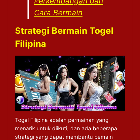
Perkembangan dan
Cara Bermain
Strategi Bermain Togel
Filipina
Togel Filipina adalah permainan yang
menarik untuk diikuti, dan ada beberapa
strategi yang dapat membantu pemain