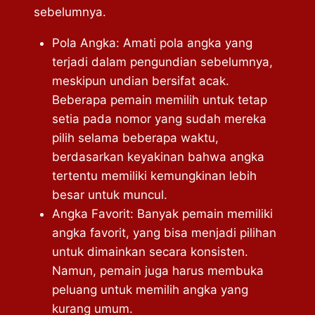
sebelumnya.
Pola Angka: Amati pola angka yang
terjadi dalam pengundian sebelumnya,
meskipun undian bersifat acak.
Beberapa pemain memilih untuk tetap
setia pada nomor yang sudah mereka
pilih selama beberapa waktu,
berdasarkan keyakinan bahwa angka
tertentu memiliki kemungkinan lebih
besar untuk muncul.
Angka Favorit: Banyak pemain memiliki
angka favorit, yang bisa menjadi pilihan
untuk dimainkan secara konsisten.
Namun, pemain juga harus membuka
peluang untuk memilih angka yang
kurang umum.