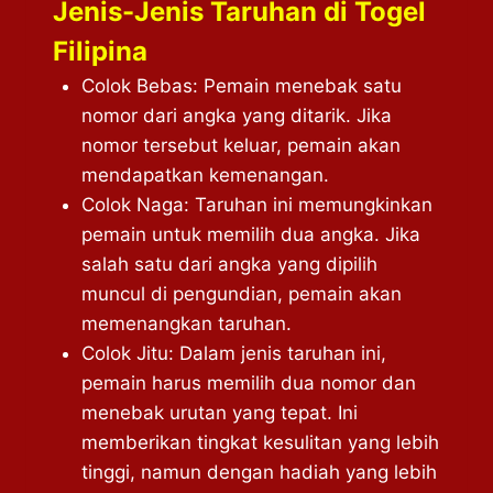
Jenis-Jenis Taruhan di Togel
Filipina
Colok Bebas: Pemain menebak satu
nomor dari angka yang ditarik. Jika
nomor tersebut keluar, pemain akan
mendapatkan kemenangan.
Colok Naga: Taruhan ini memungkinkan
pemain untuk memilih dua angka. Jika
salah satu dari angka yang dipilih
muncul di pengundian, pemain akan
memenangkan taruhan.
Colok Jitu: Dalam jenis taruhan ini,
pemain harus memilih dua nomor dan
menebak urutan yang tepat. Ini
memberikan tingkat kesulitan yang lebih
tinggi, namun dengan hadiah yang lebih