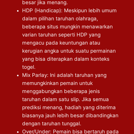
besar jika menang.
HDP (Handicap): Meskipun lebih umum
dalam pilihan taruhan olahraga,
beberapa situs mungkin menawarkan
varian taruhan seperti HDP yang
mengacu pada keuntungan atau
kerugian angka untuk suatu permainan
yang bisa diterapkan dalam konteks
togel.
Mix Parlay: Ini adalah taruhan yang
memungkinkan pemain untuk
menggabungkan beberapa jenis
taruhan dalam satu slip. Jika semua
prediksi menang, hadiah yang diterima
biasanya jauh lebih besar dibandingkan
dengan taruhan tunggal.
Over/Under: Pemain bisa bertaruh pada