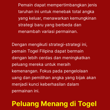
Pemain dapat mempertimbangkan jenis
taruhan ini untuk menebak total angka
yang keluar, menawarkan kemungkinan
strategi baru yang berbeda dan
menambah variasi permainan.
​Dengan mengikuti strategi-strategi ini,
pemain Togel Filipina dapat bermain
dengan lebih cerdas dan meningkatkan
peluang mereka untuk meraih
kemenangan.​ Fokus pada pengelolaan
uang dan pemilihan angka yang bijak akan
menjadi kunci keberhasilan dalam
permainan ini.
Peluang Menang di Togel