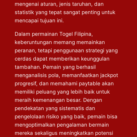
mengenai aturan, jenis taruhan, dan
statistik yang tepat sangat penting untuk
mencapai tujuan ini.
Dalam permainan Togel Filipina,
keberuntungan memang memainkan
peranan, tetapi penggunaan strategi yang
cerdas dapat memberikan keunggulan
tambahan. Pemain yang berhasil
menganalisis pola, memanfaatkan jackpot
progresif, dan memahami paytable akan
memiliki peluang yang lebih baik untuk
meraih kemenangan besar. Dengan
pendekatan yang sistematis dan
pengelolaan risiko yang baik, pemain bisa
mengoptimalkan pengalaman bermain
mereka sekaligus meningkatkan potensi