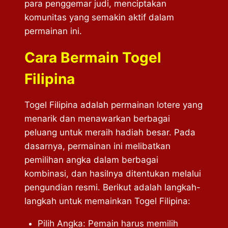
para penggemar judi, menciptakan
komunitas yang semakin aktif dalam
permainan ini.
Cara Bermain Togel
Filipina
​Togel Filipina adalah permainan lotere yang
menarik dan menawarkan berbagai
peluang untuk meraih hadiah besar.​ Pada
dasarnya, permainan ini melibatkan
pemilihan angka dalam berbagai
kombinasi, dan hasilnya ditentukan melalui
pengundian resmi. Berikut adalah langkah-
langkah untuk memainkan Togel Filipina:
Pilih Angka: Pemain harus memilih