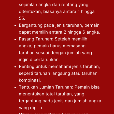
sejumlah angka dari rentang yang
ditentukan, biasanya antara 1 hingga
55.
Bergantung pada jenis taruhan, pemain
dapat memilih antara 2 hingga 6 angka.
Pasang Taruhan: Setelah memilih
angka, pemain harus memasang
taruhan sesuai dengan jumlah yang
ingin dipertaruhkan.
Penting untuk memahami jenis taruhan,
seperti taruhan langsung atau taruhan
kombinasi.
Tentukan Jumlah Taruhan: Pemain bisa
menentukan total taruhan, yang
tergantung pada jenis dan jumlah angka
yang dipilih.