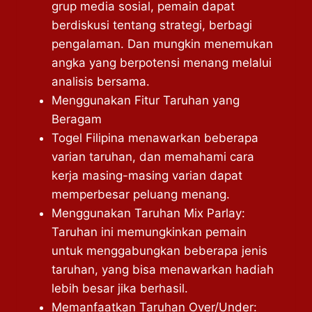
grup media sosial, pemain dapat
berdiskusi tentang strategi, berbagi
pengalaman. Dan mungkin menemukan
angka yang berpotensi menang melalui
analisis bersama.
Menggunakan Fitur Taruhan yang
Beragam
Togel Filipina menawarkan beberapa
varian taruhan, dan memahami cara
kerja masing-masing varian dapat
memperbesar peluang menang.
Menggunakan Taruhan Mix Parlay:
Taruhan ini memungkinkan pemain
untuk menggabungkan beberapa jenis
taruhan, yang bisa menawarkan hadiah
lebih besar jika berhasil.
Memanfaatkan Taruhan Over/Under: