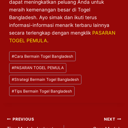
dapat meningkatkan peluang Anda untuk
meraih kemenangan besar di Togel
Bangladesh.
Ayo simak dan ikuti terus
informasi-informasi menarik terbaru lainnya
secara terlengkap dengan mengklik
PASARAN
TOGEL PEMULA
.
Post
#
Cara Bermain Togel Bangladesh
Tags:
#
PASARAN TOGEL PEMULA
#
Strategi Bermain Togel Bangladesh
#
Tips Bermain Togel Bangladesh
Post
PREVIOUS
NEXT