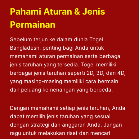
Pahami Aturan & Jenis
Permainan
Sebelum terjun ke dalam dunia Togel
Bangladesh, penting bagi Anda untuk
memahami aturan permainan serta berbagai
jenis taruhan yang tersedia. Togel memiliki
berbagai jenis taruhan seperti 2D, 3D, dan 4D,
yang masing-masing memiliki cara bermain
dan peluang kemenangan yang berbeda.
Dengan memahami setiap jenis taruhan, Anda
dapat memilih jenis taruhan yang sesuai
dengan strategi dan anggaran Anda. Jangan
ragu untuk melakukan riset dan mencari