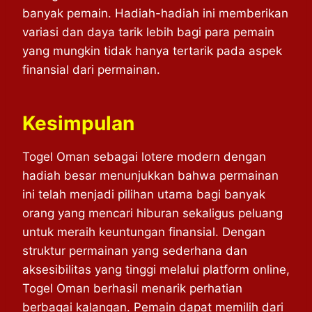
banyak pemain. Hadiah-hadiah ini memberikan
variasi dan daya tarik lebih bagi para pemain
yang mungkin tidak hanya tertarik pada aspek
finansial dari permainan.
Kesimpulan
Togel Oman sebagai lotere modern dengan
hadiah besar menunjukkan bahwa permainan
ini telah menjadi pilihan utama bagi banyak
orang yang mencari hiburan sekaligus peluang
untuk meraih keuntungan finansial. Dengan
struktur permainan yang sederhana dan
aksesibilitas yang tinggi melalui platform online,
Togel Oman berhasil menarik perhatian
berbagai kalangan. Pemain dapat memilih dari