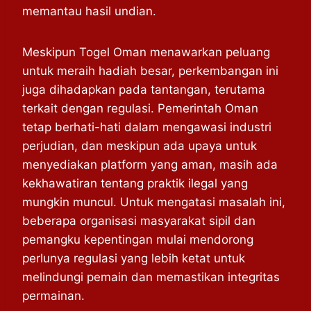
memantau hasil undian.
Meskipun Togel Oman menawarkan peluang
untuk meraih hadiah besar, perkembangan ini
juga dihadapkan pada tantangan, terutama
terkait dengan regulasi. Pemerintah Oman
tetap berhati-hati dalam mengawasi industri
perjudian, dan meskipun ada upaya untuk
menyediakan platform yang aman, masih ada
kekhawatiran tentang praktik ilegal yang
mungkin muncul. Untuk mengatasi masalah ini,
beberapa organisasi masyarakat sipil dan
pemangku kepentingan mulai mendorong
perlunya regulasi yang lebih ketat untuk
melindungi pemain dan memastikan integritas
permainan.