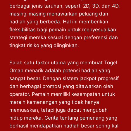
berbagai jenis taruhan, seperti 2D, 3D, dan 4D,
masing-masing menawarkan peluang dan
hadiah yang berbeda. Hal ini memberikan
fleksibilitas bagi pemain untuk menyesuaikan
strategi mereka sesuai dengan preferensi dan
tingkat risiko yang diinginkan.
Salah satu faktor utama yang membuat Togel
Oman menarik adalah potensi hadiah yang
sangat besar. Dengan sistem jackpot progresif
dan berbagai promosi yang ditawarkan oleh
operator. Pemain memiliki kesempatan untuk
meraih kemenangan yang tidak hanya
memuaskan, tetapi juga dapat mengubah
hidup mereka. Cerita tentang pemenang yang
berhasil mendapatkan hadiah besar sering kali