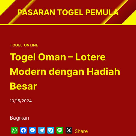
Skip
PASARAN TOGEL PEMULA
to
content
TOGEL ONLINE
Togel Oman – Lotere
Modern dengan Hadiah
Besar
10/15/2024
Bagikan
W
F
M
T
S
L
X
Share