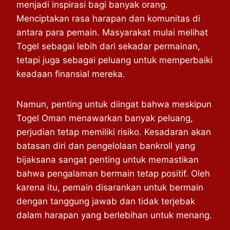
menjadi inspirasi bagi banyak orang.
Menciptakan rasa harapan dan komunitas di
antara para pemain. Masyarakat mulai melihat
Togel sebagai lebih dari sekadar permainan,
tetapi juga sebagai peluang untuk memperbaiki
keadaan finansial mereka.
Namun, penting untuk diingat bahwa meskipun
Togel Oman menawarkan banyak peluang,
perjudian tetap memiliki risiko. Kesadaran akan
batasan diri dan pengelolaan bankroll yang
bijaksana sangat penting untuk memastikan
bahwa pengalaman bermain tetap positif. Oleh
karena itu, pemain disarankan untuk bermain
dengan tanggung jawab dan tidak terjebak
dalam harapan yang berlebihan untuk menang.