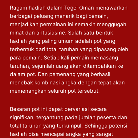
Ragam hadiah dalam Togel Oman menawarkan
berbagai peluang menarik bagi pemain,
menjadikan permainan ini semakin menggugah
minat dan antusiasme. Salah satu bentuk
hadiah yang paling umum adalah pot yang
terbentuk dari total taruhan yang dipasang oleh
para pemain. Setiap kali pemain memasang
taruhan, sejumlah uang akan ditambahkan ke
dalam pot. Dan pemenang yang berhasil
menebak kombinasi angka dengan tepat akan
memenangkan seluruh pot tersebut.
Besaran pot ini dapat bervariasi secara
signifikan, tergantung pada jumlah peserta dan
total taruhan yang terkumpul. Sehingga potensi
hadiah bisa mencapai angka yang sangat