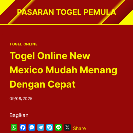
Skip
PASARAN TOGEL PEMULA
to
content
TOGEL ONLINE
Togel Online New
Mexico Mudah Menang
Dengan Cepat
09/08/2025
Bagikan
W
F
M
T
S
L
X
Share