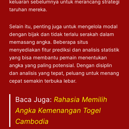
keluaran sebelumnya untuk merancang strategi
taruhan mereka.
Selain itu, penting juga untuk mengelola modal
dengan bijak dan tidak terlalu serakah dalam
memasang angka. Beberapa situs
menyediakan fitur prediksi dan analisis statistik
yang bisa membantu pemain menentukan
angka yang paling potensial. Dengan disiplin
dan analisis yang tepat, peluang untuk menang
cepat semakin terbuka lebar.
Baca Juga:
Rahasia Memilih
Angka Kemenangan Togel
Cambodia