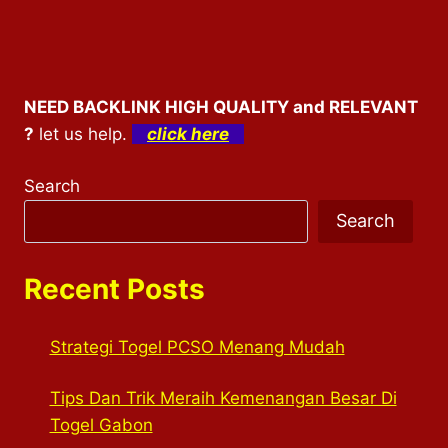
NEED BACKLINK HIGH QUALITY and RELEVANT
?
let us help.
click here
Search
Search
Recent Posts
Strategi Togel PCSO Menang Mudah
Tips Dan Trik Meraih Kemenangan Besar Di
Togel Gabon