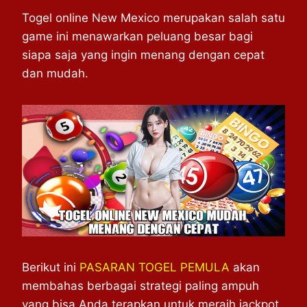
h
a
e
e
k
i
a
c
s
l
y
n
Togel online New Mexico merupakan salah satu
t
e
s
e
p
e
game ini menawarkan peluang besar bagi
s
b
e
g
e
siapa saja yang ingin menang dengan cepat
A
o
n
r
dan mudah.
p
o
g
a
p
k
e
m
r
Berikut ini
PASARAN TOGEL PEMULA
akan
membahas berbagai strategi paling ampuh
yang bisa Anda terapkan untuk meraih jackpot