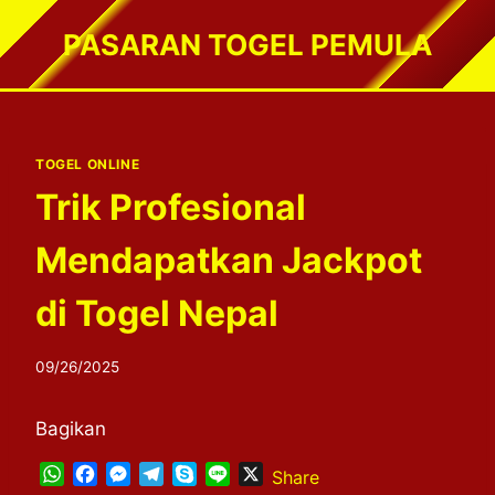
Skip
PASARAN TOGEL PEMULA
to
content
TOGEL ONLINE
Trik Profesional
Mendapatkan Jackpot
di Togel Nepal
09/26/2025
Bagikan
W
F
M
T
S
L
X
Share