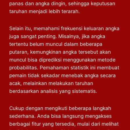
panas dan angka dingin, sehingga keputusan
taruhan menjadi lebih terarah.
Selain itu, memahami frekuensi keluaran angka
juga sangat penting. Misalnya, jika angka
tertentu belum muncul dalam beberapa
putaran, kemungkinan angka tersebut akan
muncul bisa diprediksi menggunakan metode
probabilitas. Pemahaman statistik ini membuat
pemain tidak sekadar menebak angka secara
acak, melainkan melakukan taruhan
berdasarkan analisis yang sistematis.
Cukup dengan mengikuti beberapa langkah
sederhana. Anda bisa langsung mengakses
berbagai fitur yang tersedia, mulai dari melihat