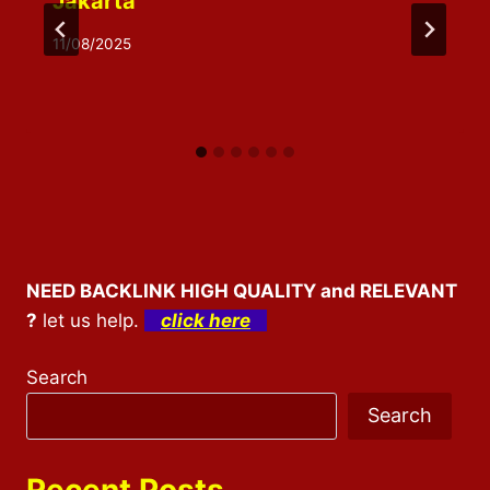
Jakarta
11/08/2025
NEED BACKLINK HIGH QUALITY and RELEVANT
?
let us help.
click here
Search
Search