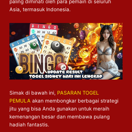
paling diminati oleh para pemain di seluruh
s
b
e
g
e
Asia, termasuk Indonesia.
A
o
n
r
p
o
g
a
p
k
e
m
r
Simak di bawah ini,
PASARAN TOGEL
PEMULA
akan membongkar berbagai strategi
jitu yang bisa Anda gunakan untuk meraih
kemenangan besar dan membawa pulang
hadiah fantastis.