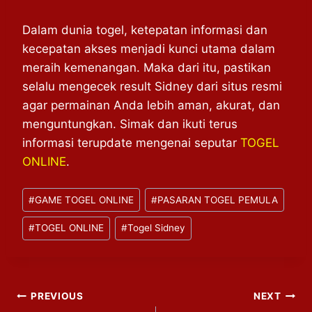
Dalam dunia togel, ketepatan informasi dan
kecepatan akses menjadi kunci utama dalam
meraih kemenangan. Maka dari itu, pastikan
selalu mengecek result Sidney dari situs resmi
agar permainan Anda lebih aman, akurat, dan
menguntungkan. Simak dan ikuti terus
informasi terupdate mengenai seputar
TOGEL
ONLINE
.
Post
#
GAME TOGEL ONLINE
#
PASARAN TOGEL PEMULA
Tags:
#
TOGEL ONLINE
#
Togel Sidney
Post
PREVIOUS
NEXT