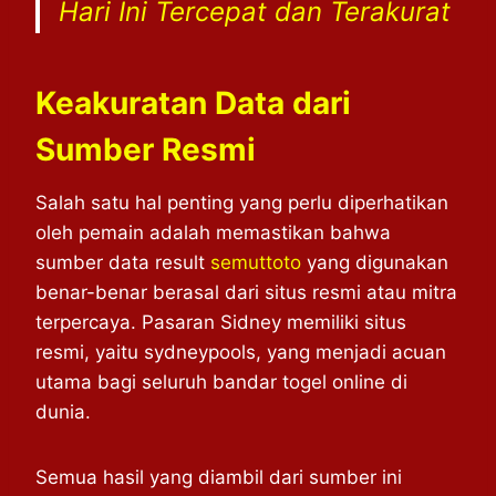
Hari Ini Tercepat dan Terakurat
Keakuratan Data dari
Sumber Resmi
Salah satu hal penting yang perlu diperhatikan
oleh pemain adalah memastikan bahwa
sumber data result
semuttoto
yang digunakan
benar-benar berasal dari situs resmi atau mitra
terpercaya. Pasaran Sidney memiliki situs
resmi, yaitu sydneypools, yang menjadi acuan
utama bagi seluruh bandar togel online di
dunia.
Semua hasil yang diambil dari sumber ini