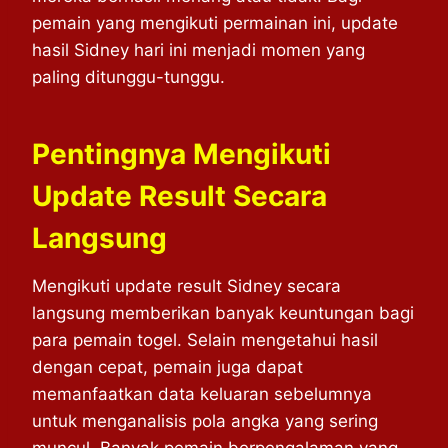
pemain yang mengikuti permainan ini, update
hasil Sidney hari ini menjadi momen yang
paling ditunggu-tunggu.
Pentingnya Mengikuti
Update Result Secara
Langsung
Mengikuti update result Sidney secara
langsung memberikan banyak keuntungan bagi
para pemain togel. Selain mengetahui hasil
dengan cepat, pemain juga dapat
memanfaatkan data keluaran sebelumnya
untuk menganalisis pola angka yang sering