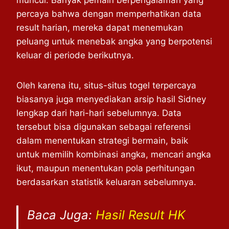
muncul. Banyak pemain berpengalaman yang
percaya bahwa dengan memperhatikan data
result harian, mereka dapat menemukan
peluang untuk menebak angka yang berpotensi
keluar di periode berikutnya.
Oleh karena itu, situs-situs togel terpercaya
biasanya juga menyediakan arsip hasil Sidney
lengkap dari hari-hari sebelumnya. Data
tersebut bisa digunakan sebagai referensi
dalam menentukan strategi bermain, baik
untuk memilih kombinasi angka, mencari angka
ikut, maupun menentukan pola perhitungan
berdasarkan statistik keluaran sebelumnya.
Baca Juga:
Hasil Result HK