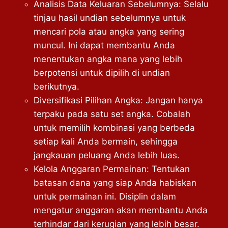
Analisis Data Keluaran Sebelumnya: Selalu
tinjau hasil undian sebelumnya untuk
mencari pola atau angka yang sering
muncul. Ini dapat membantu Anda
menentukan angka mana yang lebih
berpotensi untuk dipilih di undian
berikutnya.
Diversifikasi Pilihan Angka: Jangan hanya
terpaku pada satu set angka. Cobalah
untuk memilih kombinasi yang berbeda
setiap kali Anda bermain, sehingga
jangkauan peluang Anda lebih luas.
Kelola Anggaran Permainan: Tentukan
batasan dana yang siap Anda habiskan
untuk permainan ini. Disiplin dalam
mengatur anggaran akan membantu Anda
terhindar dari kerugian yang lebih besar.