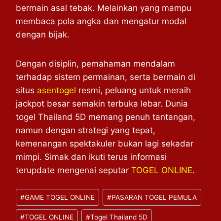
bermain asal tebak. Melainkan yang mampu
membaca pola angka dan mengatur modal
dengan bijak.
Dengan disiplin, pemahaman mendalam
terhadap sistem permainan, serta bermain di
situs
asentogel
resmi, peluang untuk meraih
jackpot besar semakin terbuka lebar. Dunia
togel Thailand 5D memang penuh tantangan,
namun dengan strategi yang tepat,
kemenangan spektakuler bukan lagi sekadar
mimpi. Simak dan ikuti terus informasi
terupdate mengenai seputar
TOGEL ONLINE
.
Post
#
GAME TOGEL ONLINE
#
PASARAN TOGEL PEMULA
Tags:
#
TOGEL ONLINE
#
Togel Thailand 5D