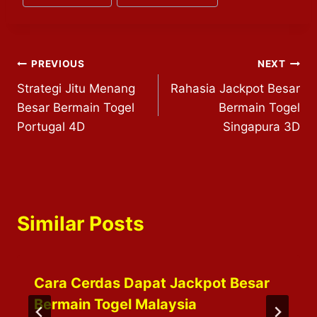
Post
PREVIOUS
NEXT
Strategi Jitu Menang
Rahasia Jackpot Besar
navigation
Besar Bermain Togel
Bermain Togel
Portugal 4D
Singapura 3D
Similar Posts
Cara Cerdas Dapat Jackpot Besar
Bermain Togel Malaysia