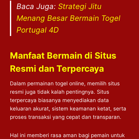
Baca Juga:
Strategi Jitu
Menang Besar Bermain Togel
Portugal 4D
Manfaat Bermain di Situs
Resmi dan Terpercaya
Dalam permainan togel online, memilih situs
resmi juga tidak kalah pentingnya. Situs
terpercaya biasanya menyediakan data
keluaran akurat, sistem keamanan ketat, serta
proses transaksi yang cepat dan transparan.
Hal ini memberi rasa aman bagi pemain untuk