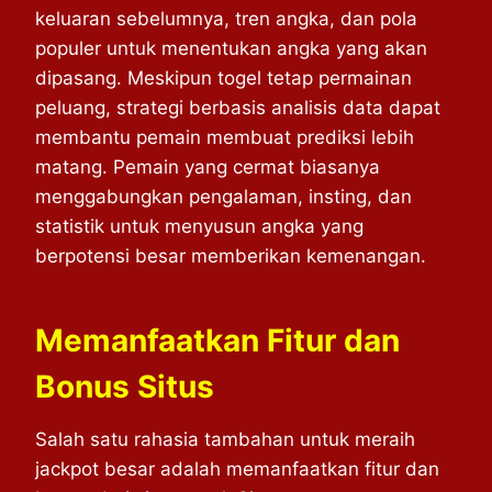
keluaran sebelumnya, tren angka, dan pola
populer untuk menentukan angka yang akan
dipasang. Meskipun togel tetap permainan
peluang, strategi berbasis analisis data dapat
membantu pemain membuat prediksi lebih
matang. Pemain yang cermat biasanya
menggabungkan pengalaman, insting, dan
statistik untuk menyusun angka yang
berpotensi besar memberikan kemenangan.
Memanfaatkan Fitur dan
Bonus Situs
Salah satu rahasia tambahan untuk meraih
jackpot besar adalah memanfaatkan fitur dan