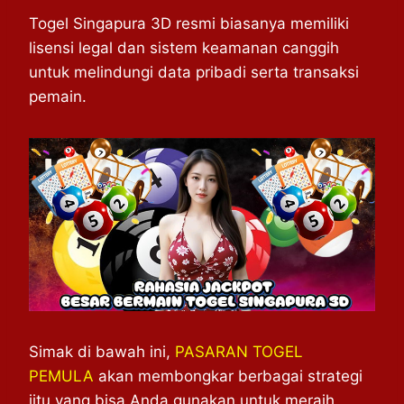
h
a
e
e
k
i
a
c
s
l
y
n
Togel Singapura 3D resmi biasanya memiliki
t
e
s
e
p
e
lisensi legal dan sistem keamanan canggih
s
b
e
g
e
untuk melindungi data pribadi serta transaksi
A
o
n
r
pemain.
p
o
g
a
p
k
e
m
r
Simak di bawah ini,
PASARAN TOGEL
PEMULA
akan membongkar berbagai strategi
jitu yang bisa Anda gunakan untuk meraih