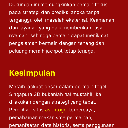
Dukungan ini memungkinkan pemain fokus
pada strategi dan prediksi angka tanpa
terganggu oleh masalah eksternal. Keamanan
dan layanan yang baik memberikan rasa
nyaman, sehingga pemain dapat menikmati
pengalaman bermain dengan tenang dan
peluang meraih jackpot tetap terjaga.
Kesimpulan
Meraih jackpot besar dalam bermain togel
Singapura 3D bukanlah hal mustahil jika
dilakukan dengan strategi yang tepat.
Pemilihan situs
asentogel
terpercaya,
pemahaman mekanisme permainan,
pemanfaatan data historis, serta penggunaan