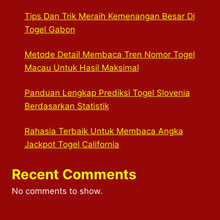
Tips Dan Trik Meraih Kemenangan Besar Di
Togel Gabon
Metode Detail Membaca Tren Nomor Togel
Macau Untuk Hasil Maksimal
Panduan Lengkap Prediksi Togel Slovenia
Berdasarkan Statistik
Rahasia Terbaik Untuk Membaca Angka
Jackpot Togel California
Recent Comments
No comments to show.