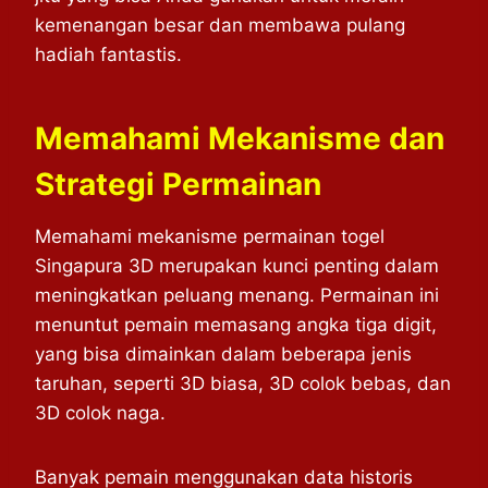
kemenangan besar dan membawa pulang
hadiah fantastis.
Memahami Mekanisme dan
Strategi Permainan
Memahami mekanisme permainan togel
Singapura 3D merupakan kunci penting dalam
meningkatkan peluang menang. Permainan ini
menuntut pemain memasang angka tiga digit,
yang bisa dimainkan dalam beberapa jenis
taruhan, seperti 3D biasa, 3D colok bebas, dan
3D colok naga.
Banyak pemain menggunakan data historis