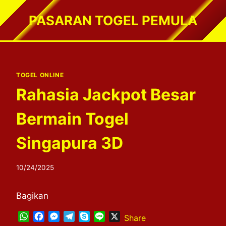
Skip
PASARAN TOGEL PEMULA
to
content
TOGEL ONLINE
Rahasia Jackpot Besar
Bermain Togel
Singapura 3D
10/24/2025
Bagikan
W
F
M
T
S
L
X
Share