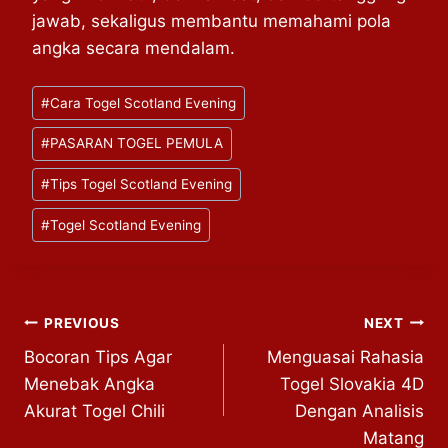
jawab, sekaligus membantu memahami pola
angka secara mendalam.
Post
#
Cara Togel Scotland Evening
Tags:
#
PASARAN TOGEL PEMULA
#
Tips Togel Scotland Evening
#
Togel Scotland Evening
Post
PREVIOUS
NEXT
Bocoran Tips Agar
Menguasai Rahasia
navigation
Menebak Angka
Togel Slovakia 4D
Akurat Togel Chili
Dengan Analisis
Matang