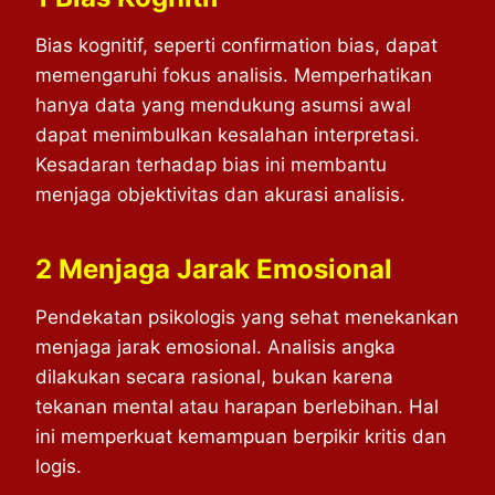
Bias kognitif, seperti confirmation bias, dapat
memengaruhi fokus analisis. Memperhatikan
hanya data yang mendukung asumsi awal
dapat menimbulkan kesalahan interpretasi.
Kesadaran terhadap bias ini membantu
menjaga objektivitas dan akurasi analisis.
2 Menjaga Jarak Emosional
Pendekatan psikologis yang sehat menekankan
menjaga jarak emosional. Analisis angka
dilakukan secara rasional, bukan karena
tekanan mental atau harapan berlebihan. Hal
ini memperkuat kemampuan berpikir kritis dan
logis.