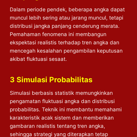
Dalam periode pendek, beberapa angka dapat
muncul lebih sering atau jarang muncul, tetapi
distribusi jangka panjang cenderung merata.
Pemahaman fenomena ini membangun
ekspektasi realistis terhadap tren angka dan
mencegah kesalahan pengambilan keputusan
akibat fluktuasi sesaat.
3 Simulasi Probabilitas
Simulasi berbasis statistik memungkinkan
pengamatan fluktuasi angka dan distribusi
probabilitas. Teknik ini membantu memahami
karakteristik acak sistem dan memberikan
gambaran realistis tentang tren angka,
sehingga strategi yang diterapkan tetap