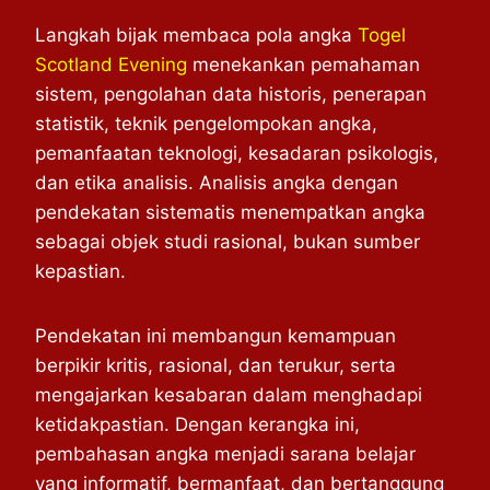
Langkah bijak membaca pola angka
Togel
Scotland Evening
menekankan pemahaman
sistem, pengolahan data historis, penerapan
statistik, teknik pengelompokan angka,
pemanfaatan teknologi, kesadaran psikologis,
dan etika analisis. Analisis angka dengan
pendekatan sistematis menempatkan angka
sebagai objek studi rasional, bukan sumber
kepastian.
Pendekatan ini membangun kemampuan
berpikir kritis, rasional, dan terukur, serta
mengajarkan kesabaran dalam menghadapi
ketidakpastian. Dengan kerangka ini,
pembahasan angka menjadi sarana belajar
yang informatif, bermanfaat, dan bertanggung