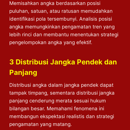
Memisahkan angka berdasarkan posisi
puluhan, satuan, atau ratusan memudahkan
identifikasi pola tersembunyi. Analisis posisi
angka memungkinkan pengamatan tren yang
lebih rinci dan membantu menentukan strategi
pengelompokan angka yang efektif.
3 Distribusi Jangka Pendek dan
Panjang
Distribusi angka dalam jangka pendek dapat
tampak timpang, sementara distribusi jangka
panjang cenderung merata sesuai hukum
bilangan besar. Memahami fenomena ini
membangun ekspektasi realistis dan strategi
pengamatan yang matang.