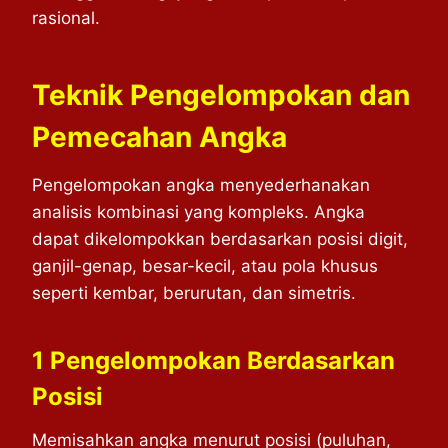
rasional.
Teknik Pengelompokan dan
Pemecahan Angka
Pengelompokan angka menyederhanakan
analisis kombinasi yang kompleks. Angka
dapat dikelompokkan berdasarkan posisi digit,
ganjil-genap, besar-kecil, atau pola khusus
seperti kembar, berurutan, dan simetris.
1 Pengelompokan Berdasarkan
Posisi
Memisahkan angka menurut posisi (puluhan,