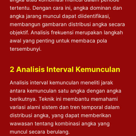
tertentu. Dengan cara ini, angka dominan dan
angka jarang muncul dapat diidentifikasi,
membangun gambaran distribusi angka secara
objektif. Analisis frekuensi merupakan langkah
awal yang penting untuk membaca pola
tersembunyi.
2 Analisis Interval Kemunculan
Analisis interval kemunculan meneliti jarak
antara kemunculan satu angka dengan angka
berikutnya. Teknik ini membantu memahami
variasi alami sistem dan tren temporal dalam
distribusi angka, yang dapat memberikan
wawasan tentang kombinasi angka yang
muncul secara berulang.