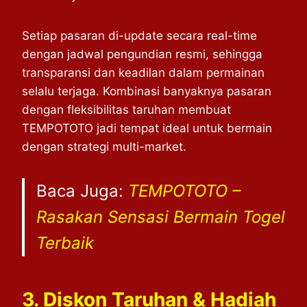
Setiap pasaran di-update secara real-time
dengan jadwal pengundian resmi, sehingga
transparansi dan keadilan dalam permainan
selalu terjaga. Kombinasi banyaknya pasaran
dengan fleksibilitas taruhan membuat
TEMPOTOTO jadi tempat ideal untuk bermain
dengan strategi multi-market.
Baca Juga:
TEMPOTOTO –
Rasakan Sensasi Bermain Togel
Terbaik
3. Diskon Taruhan & Hadiah