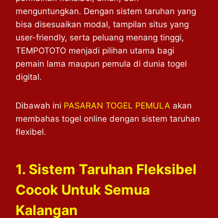
menguntungkan. Dengan sistem taruhan yang
bisa disesuaikan modal, tampilan situs yang
user-friendly, serta peluang menang tinggi,
TEMPOTOTO menjadi pilihan utama bagi
pemain lama maupun pemula di dunia togel
digital.
Dibawah ini
PASARAN TOGEL PEMULA
akan
membahas togel online dengan sistem taruhan
flexibel.
1. Sistem Taruhan Fleksibel
Cocok Untuk Semua
Kalangan