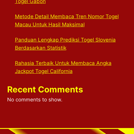
Togel Gabon
Metode Detail Membaca Tren Nomor Togel
Macau Untuk Hasil Maksimal
Panduan Lengkap Prediksi Togel Slovenia
Berdasarkan Statistik
Rahasia Terbaik Untuk Membaca Angka
Jackpot Togel California
Recent Comments
No comments to show.