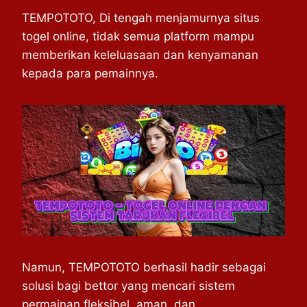
h
a
e
e
k
i
a
c
s
l
y
n
TEMPOTOTO, Di tengah menjamurnya situs
t
e
s
e
p
e
togel online, tidak semua platform mampu
s
b
e
g
e
memberikan keleluasaan dan kenyamanan
A
o
n
r
kepada para pemainnya.
p
o
g
a
p
k
e
m
r
Namun, TEMPOTOTO berhasil hadir sebagai
solusi bagi bettor yang mencari sistem
permainan fleksibel, aman, dan