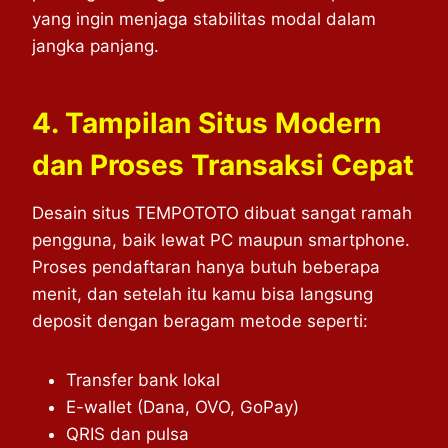
yang ingin menjaga stabilitas modal dalam
jangka panjang.
4. Tampilan Situs Modern
dan Proses Transaksi Cepat
Desain situs TEMPOTOTO dibuat sangat ramah
pengguna, baik lewat PC maupun smartphone.
Proses pendaftaran hanya butuh beberapa
menit, dan setelah itu kamu bisa langsung
deposit dengan beragam metode seperti:
Transfer bank lokal
E-wallet (Dana, OVO, GoPay)
QRIS dan pulsa