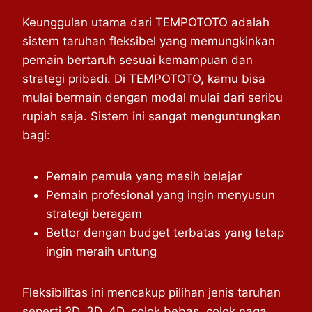
Keunggulan utama dari TEMPOTOTO adalah
sistem taruhan fleksibel yang memungkinkan
pemain bertaruh sesuai kemampuan dan
strategi pribadi. Di TEMPOTOTO, kamu bisa
mulai bermain dengan modal mulai dari seribu
rupiah saja. Sistem ini sangat menguntungkan
bagi:
Pemain pemula yang masih belajar
Pemain profesional yang ingin menyusun
strategi beragam
Bettor dengan budget terbatas yang tetap
ingin meraih untung
Fleksibilitas ini mencakup pilihan jenis taruhan
seperti 2D, 3D, 4D, colok bebas, colok naga,