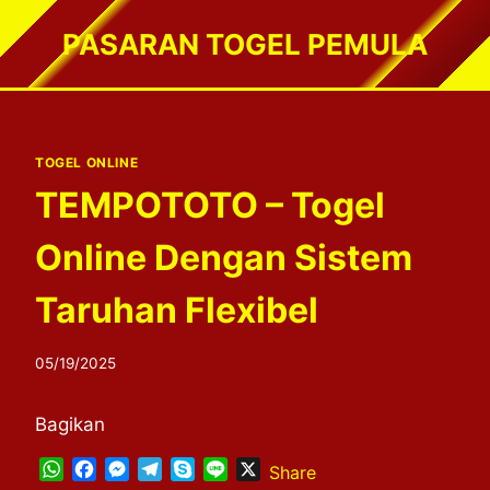
Skip
PASARAN TOGEL PEMULA
to
content
TOGEL ONLINE
TEMPOTOTO – Togel
Online Dengan Sistem
Taruhan Flexibel
05/19/2025
Bagikan
W
F
M
T
S
L
X
Share