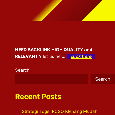
NEED BACKLINK HIGH QUALITY and
RELEVANT ?
let us help.
click here
Search
Search
Recent Posts
Strategi Togel PCSO Menang Mudah