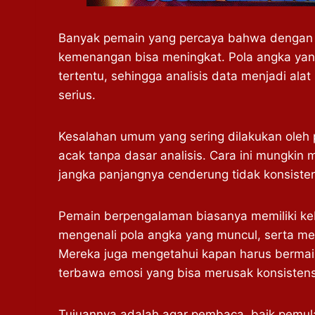
Banyak pemain yang percaya bahwa dengan 
kemenangan bisa meningkat. Pola angka yan
tertentu, sehingga analisis data menjadi ala
serius.
Kesalahan umum yang sering dilakukan ole
acak tanpa dasar analisis. Cara ini mungkin 
jangka panjangnya cenderung tidak konsiste
Pemain berpengalaman biasanya memiliki ke
mengenali pola angka yang muncul, serta me
Mereka juga mengetahui kapan harus bermain
terbawa emosi yang bisa merusak konsistens
Tujuannya adalah agar pembaca, baik pemu