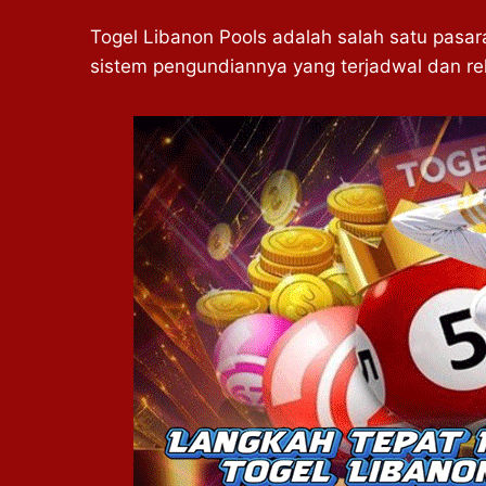
h
a
e
e
k
i
a
c
s
l
y
n
Togel Libanon Pools adalah salah satu pasara
t
e
s
e
p
e
sistem pengundiannya yang terjadwal dan rela
s
b
e
g
e
A
o
n
r
p
o
g
a
p
k
e
m
r