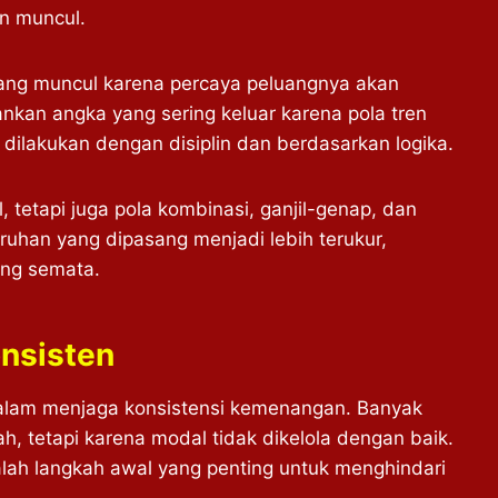
n muncul.
ang muncul karena percaya peluangnya akan
nkan angka yang sering keluar karena pola tren
 dilakukan dengan disiplin dan berdasarkan logika.
 tetapi juga pola kombinasi, ganjil-genap, dan
ruhan yang dipasang menjadi lebih terukur,
ing semata.
nsisten
alam menjaga konsistensi kemenangan. Banyak
h, tetapi karena modal tidak dikelola dengan baik.
lah langkah awal yang penting untuk menghindari