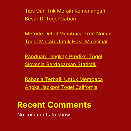
Tips Dan Trik Meraih Kemenangan
Besar Di Togel Gabon
Metode Detail Membaca Tren Nomor
Togel Macau Untuk Hasil Maksimal
Panduan Lengkap Prediksi Togel
Slovenia Berdasarkan Statistik
Rahasia Terbaik Untuk Membaca
Angka Jackpot Togel California
Recent Comments
No comments to show.