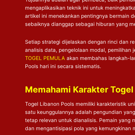
mengaplikasikan teknik ini untuk meningkatk
artikel ini menekankan pentingnya bermain 
sebaiknya dianggap sebagai hiburan yang m
Setiap strategi dijelaskan dengan rinci dan r
analisis data, pengelolaan modal, pemilihan je
TOGEL PEMULA
akan membahas langkah-lan
Pools hari ini secara sistematis.
Memahami Karakter Togel 
Togel Libanon Pools memiliki karakteristik 
satu keunggulannya adalah pengundian yang
tetap relevan untuk dianalisis. Pemain yang
dan mengantisipasi pola yang kemungkinan mu