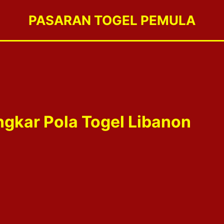
PASARAN TOGEL PEMULA
kar Pola Togel Libanon