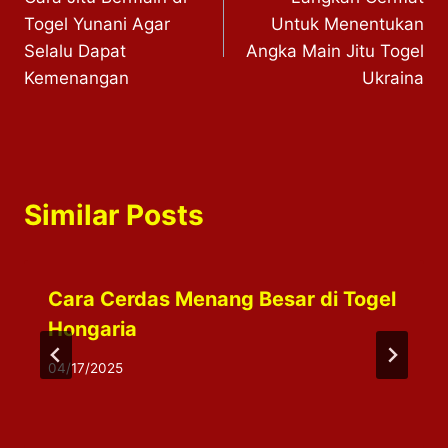
navigation
Togel Yunani Agar
Untuk Menentukan
Selalu Dapat
Angka Main Jitu Togel
Kemenangan
Ukraina
Similar Posts
Cara Cerdas Menang Besar di Togel
Hongaria
04/17/2025