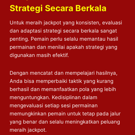
Strategi Secara Berkala
Untuk meraih jackpot yang konsisten, evaluasi
dan adaptasi strategi secara berkala sangat
penting. Pemain perlu selalu memantau hasil
permainan dan menilai apakah strategi yang
digunakan masih efektif.
Dengan mencatat dan mempelajari hasilnya,
Anda bisa memperbaiki taktik yang kurang
berhasil dan memanfaatkan pola yang lebih
menguntungkan. Kedisiplinan dalam
mengevaluasi setiap sesi permainan
memungkinkan pemain untuk tetap pada jalur
yang benar dan selalu meningkatkan peluang
meraih jackpot.