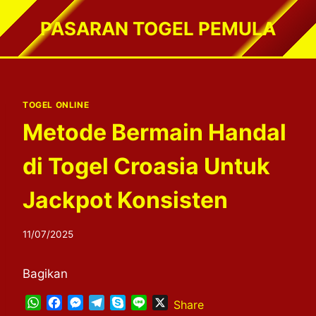
Skip
PASARAN TOGEL PEMULA
to
content
TOGEL ONLINE
Metode Bermain Handal
di Togel Croasia Untuk
Jackpot Konsisten
11/07/2025
Bagikan
W
F
M
T
S
L
X
Share