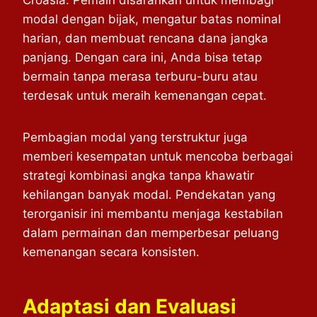
Croasia. Pemain disarankan untuk membagi
modal dengan bijak, mengatur batas nominal
harian, dan membuat rencana dana jangka
panjang. Dengan cara ini, Anda bisa tetap
bermain tanpa merasa terburu-buru atau
terdesak untuk meraih kemenangan cepat.
Pembagian modal yang terstruktur juga
memberi kesempatan untuk mencoba berbagai
strategi kombinasi angka tanpa khawatir
kehilangan banyak modal. Pendekatan yang
terorganisir ini membantu menjaga kestabilan
dalam permainan dan memperbesar peluang
kemenangan secara konsisten.
Adaptasi dan Evaluasi