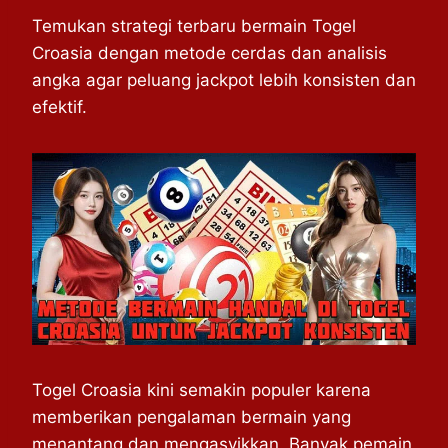
h
a
e
e
k
i
a
c
s
l
y
n
Temukan strategi terbaru bermain Togel
t
e
s
e
p
e
Croasia dengan metode cerdas dan analisis
s
b
e
g
e
angka agar peluang jackpot lebih konsisten dan
A
o
n
r
efektif.
p
o
g
a
p
k
e
m
r
Togel Croasia kini semakin populer karena
memberikan pengalaman bermain yang
menantang dan mengasyikkan. Banyak pemain