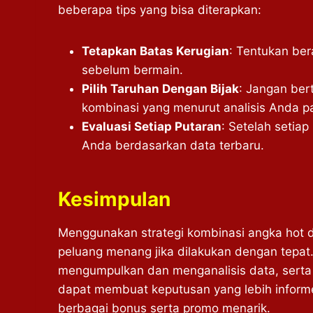
beberapa tips yang bisa diterapkan:
Tetapkan Batas Kerugian
: Tentukan be
sebelum bermain.
Pilih Taruhan Dengan Bijak
: Jangan ber
kombinasi yang menurut analisis Anda pa
Evaluasi Setiap Putaran
: Setelah setiap
Anda berdasarkan data terbaru.
Kesimpulan
Menggunakan strategi kombinasi angka hot d
peluang menang jika dilakukan dengan tepat
mengumpulkan dan menganalisis data, sert
dapat membuat keputusan yang lebih inform
berbagai bonus serta promo menarik.