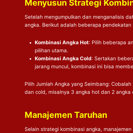
Menyusun Strategi Kombin
Setelah mengumpulkan dan menganalisis dat
angka. Berikut adalah beberapa pendekatan 
Kombinasi Angka Hot
: Pilih beberapa 
pilihan utama.
Kombinasi Angka Cold
: Sertakan bebe
jarang muncul, kombinasi ini bisa membe
Pilih Jumlah Angka yang Seimbang: Cobalah
dan cold, misalnya 3 angka hot dan 2 angka 
Manajemen Taruhan
Selain strategi kombinasi angka, manajemen 