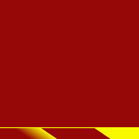
Cara Menang Besar Di Togel
Malaysia Keberuntungan
Menanti Anda
11/27/2024