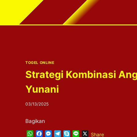
Skip
to
content
TOGEL ONLINE
Strategi Kombinasi Ang
Yunani
03/13/2025
Bagikan
W
F
M
T
S
L
X
Share