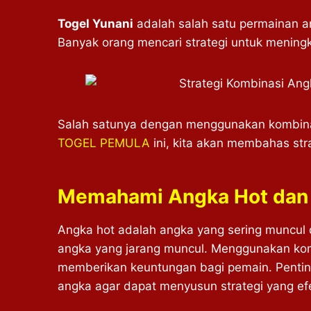
h
a
e
e
k
i
a
c
s
l
y
n
Togel Yunani
adalah salah satu permainan a
t
e
s
e
p
e
Banyak orang mencari strategi untuk menin
s
b
e
g
e
A
o
n
r
p
o
g
a
p
k
e
m
r
Salah satunya dengan menggunakan kombinas
TOGEL PEMULA
ini, kita akan membahas str
Memahami Angka Hot dan
Angka hot adalah angka yang sering muncul 
angka yang jarang muncul. Menggunakan komb
memberikan keuntungan bagi pemain. Pentin
angka agar dapat menyusun strategi yang efe