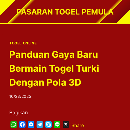
Skip
PASARAN TOGEL PEMULA
to
content
TOGEL ONLINE
Panduan Gaya Baru
Bermain Togel Turki
Dengan Pola 3D
10/23/2025
Bagikan
W
F
M
T
S
L
X
Share