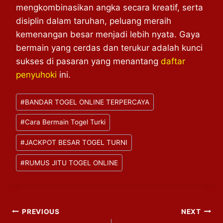
mengkombinasikan angka secara kreatif, serta
disiplin dalam taruhan, peluang meraih
kemenangan besar menjadi lebih nyata. Gaya
bermain yang cerdas dan terukur adalah kunci
sukses di pasaran yang menantang
daftar
penyuhoki
ini.
Post
#
BANDAR TOGEL ONLINE TERPERCAYA
Tags:
#
Cara Bermain Togel Turki
#
JACKPOT BESAR TOGEL TURNI
#
RUMUS JITU TOGEL ONLINE
Post
PREVIOUS
NEXT