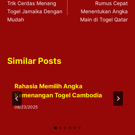
Trik Cerdas Menang
Rumus Cepat
navigation
Togel Jamaika Dengan
Menentukan Angka
Mudah
Main di Togel Qatar
Similar Posts
Rahasia Memilih Angka
Kemenangan Togel Cambodia
08/23/2025