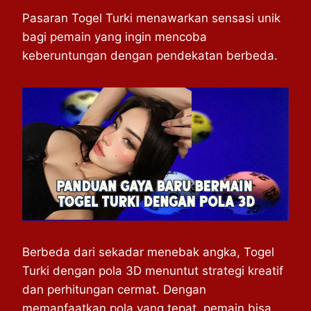
h
a
e
e
k
i
a
c
s
l
y
n
Pasaran Togel Turki menawarkan sensasi unik
t
e
s
e
p
e
bagi pemain yang ingin mencoba
s
b
e
g
e
keberuntungan dengan pendekatan berbeda.
A
o
n
r
p
o
g
a
p
k
e
m
r
Berbeda dari sekadar menebak angka, Togel
Turki dengan pola 3D menuntut strategi kreatif
dan perhitungan cermat. Dengan
memanfaatkan pola yang tepat, pemain bisa