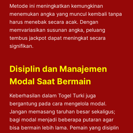
Metode ini meningkatkan kemungkinan
menemukan angka yang muncul kembali tanpa
harus menebak secara acak. Dengan
memvariasikan susunan angka, peluang
tembus jackpot dapat meningkat secara
signifikan.
Disiplin dan Manajemen
Modal Saat Bermain
Keberhasilan dalam Togel Turki juga
bergantung pada cara mengelola modal.
Jangan memasang taruhan besar sekaligus;
bagi modal menjadi beberapa putaran agar
bisa bermain lebih lama. Pemain yang disiplin