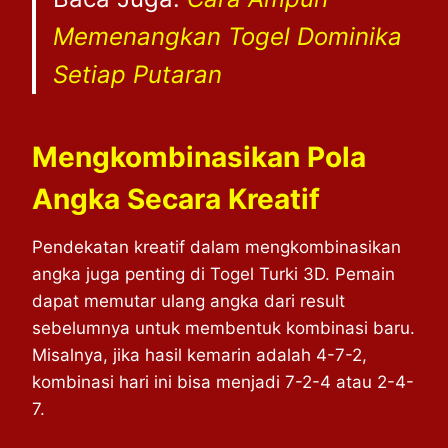
Memenangkan Togel Dominika
Setiap Putaran
Mengkombinasikan Pola
Angka Secara Kreatif
Pendekatan kreatif dalam mengkombinasikan
angka juga penting di Togel Turki 3D. Pemain
dapat memutar ulang angka dari result
sebelumnya untuk membentuk kombinasi baru.
Misalnya, jika hasil kemarin adalah 4-7-2,
kombinasi hari ini bisa menjadi 7-2-4 atau 2-4-
7.