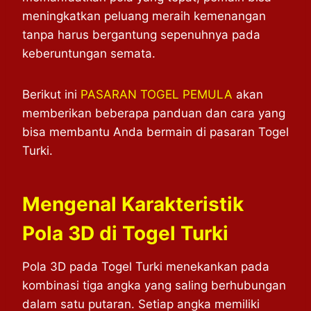
meningkatkan peluang meraih kemenangan
tanpa harus bergantung sepenuhnya pada
keberuntungan semata.
Berikut ini
PASARAN TOGEL PEMULA
akan
memberikan beberapa panduan dan cara yang
bisa membantu Anda bermain di pasaran Togel
Turki.
Mengenal Karakteristik
Pola 3D di Togel Turki
Pola 3D pada Togel Turki menekankan pada
kombinasi tiga angka yang saling berhubungan
dalam satu putaran. Setiap angka memiliki