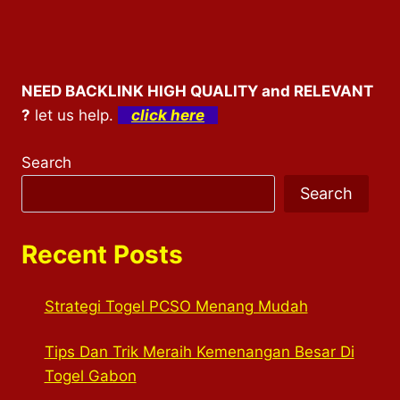
NEED BACKLINK HIGH QUALITY and RELEVANT
?
let us help.
click here
Search
Search
Recent Posts
Strategi Togel PCSO Menang Mudah
Tips Dan Trik Meraih Kemenangan Besar Di
Togel Gabon