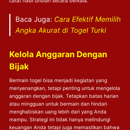
catat hasil undian secara berkala.
Baca Juga:
Cara Efektif Memilih
Angka Akurat di Togel Turki
Kelola Anggaran Dengan
Bijak
Bermain togel bisa menjadi kegiatan yang
menyenangkan, tetapi penting untuk mengelola
anggaran dengan bijak. Tetapkan batas harian
atau mingguan untuk bermain dan hindari
menghabiskan uang lebih dari yang Anda
mampu. Strategi ini tidak hanya melindungi
keuangan Anda tetapi juga memastikan bahwa