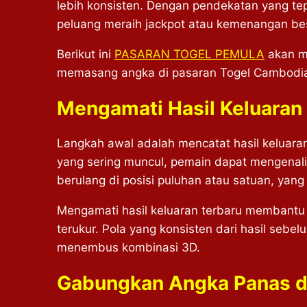
lebih konsisten. Dengan pendekatan yang tep
peluang meraih jackpot atau kemenangan bes
Berikut ini
PASARAN TOGEL PEMULA
akan me
memasang angka di pasaran Togel Cambodi
Mengamati Hasil Keluaran
Langkah awal adalah mencatat hasil keluaran
yang sering muncul, pemain dapat mengenali 
berulang di posisi puluhan atau satuan, yan
Mengamati hasil keluaran terbaru membantu 
terukur. Pola yang konsisten dari hasil sebe
menembus kombinasi 3D.
Gabungkan Angka Panas d