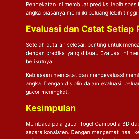
Pendekatan ini membuat prediksi lebih spesi
angka biasanya memiliki peluang lebih tingg
Evaluasi dan Catat Setiap 
Setelah putaran selesai, penting untuk men
dengan prediksi yang dibuat. Evaluasi ini 
berikutnya.
Kebiasaan mencatat dan mengevaluasi membu
angka. Dengan disiplin dalam evaluasi, pelu
gacor meningkat.
Kesimpulan
Membaca pola gacor Togel Cambodia 3D dap
secara konsisten. Dengan mengamati hasil 