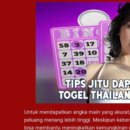
Untuk mendapatkan angka main yang akurat,
peluang menang lebih tinggi. Meskipun keber
bisa membantu meningkatkan kemungkinan m