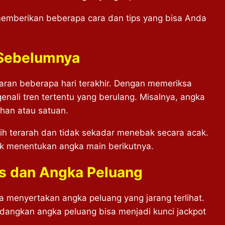
emberikan beberapa cara dan tips yang bisa Anda
 Sebelumnya
aran beberapa hari terakhir. Dengan memeriksa
nali tren tertentu yang berulang. Misalnya, angka
uhan atau satuan.
ih terarah dan tidak sekadar menebak secara acak.
uk menentukan angka main berikutnya.
s dan Angka Peluang
ga menyertakan angka peluang yang jarang terlihat.
angkan angka peluang bisa menjadi kunci jackpot