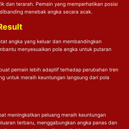
fik dan terarah. Pemain yang memperhatikan posisi
i dibanding menebak angka secara acak.
Result
catat angka yang keluar dan membandingkan
membantu menyesuaikan pola angka untuk putaran
at pemain lebih adaptif terhadap perubahan tren
ang untuk meraih keuntungan langsung dari pola
at meningkatkan peluang meraih keuntungan
keluaran terbaru, menggabungkan angka panas dan